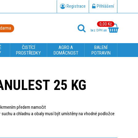
Registrace
Přihlášení
0,00 Kč
zdarma
bez DPH
É
ČISTÍCÍ
AGRO A
BALENÍ
Y
PROSTŘEDKY
DOMÁCNOST
POTRAVIN
ANULEST 25 KG
d krmením předem namočit
 suchu a chladnu a obaly musí být umístěny na vhodné podložce