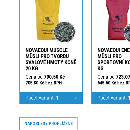
NOVAEQUI MUSCLE
NOVAEQUI EN
MÜSLI PRO TVORBU
MÜSLI PRO
SVALOVÉ HMOTY KONĚ
SPORTOVNÍ KO
20 KG
KG
Cena od
790,50 Kč
Cena od
723,07
705,80 Kč bez DPH
645,60 Kč bez D
Počet variant:
1
Počet variant:
NAPOSLEDY PROHLÍŽENÉ