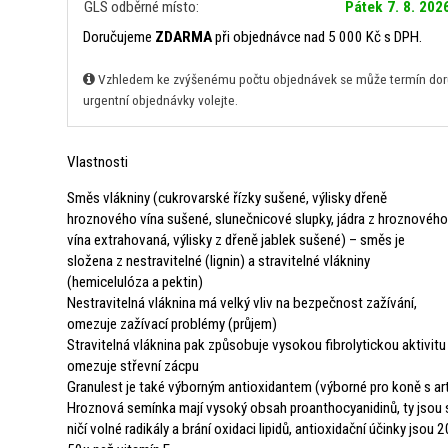
GLS odběrné místo:
Pátek 7. 8. 202
Doručujeme
ZDARMA
při objednávce nad 5 000 Kč s DPH.
Vzhledem ke zvýšenému počtu objednávek se může termín doruč
urgentní objednávky volejte.
Vlastnosti
Směs vlákniny (cukrovarské řízky sušené, výlisky dřeně
hroznového vína sušené, slunečnicové slupky, jádra z hroznového
vína extrahovaná, výlisky z dřeně jablek sušené) – směs je
složena z nestravitelné (lignin) a stravitelné vlákniny
(hemicelulóza a pektin)
Nestravitelná vláknina má velký vliv na bezpečnost zažívání,
omezuje zažívací problémy (průjem)
Stravitelná vláknina pak způsobuje vysokou fibrolytickou aktivitu
omezuje střevní zácpu
Granulest je také výborným antioxidantem (výborné pro koně s ar
Hroznová semínka mají vysoký obsah proanthocyanidinů, ty jsou si
ničí volné radikály a brání oxidaci lipidů, antioxidační účinky jsou 