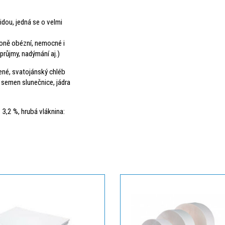
idou, jedná se o velmi
koně obézní, nemocné i
 průjmy, nadýmání aj.)
ené, svatojánský chléb
 semen slunečnice, jádra
 3,2 %, hrubá vláknina: