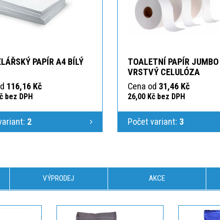
LÁŘSKÝ PAPÍR A4 BÍLÝ
TOALETNÍ PAPÍR JUMBO
VRSTVÝ CELULÓZA
od
116,16 Kč
Cena od
31,46 Kč
Kč bez DPH
26,00 Kč bez DPH
variant:
2
Počet variant:
3
VÝPRODEJ
AKCE