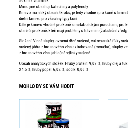
50x než vitamín E
Mimo jiné obsahují katechiny a polyfenoly
Krmivo má nízký obsah škrobu, je tedy vhodné i pro koně s laminit
dietní krmivo pro všechny typy koní
Dále je krmivo vhodné pro koně s metabolickými poruchami, pro 
staré či pro koně, kteří mají problémy s trávením (žaludeční vředy,
Složení: Vinné slupky, ovocná dřeň sušená, cukrovarské řízky suš
sušený, jádra z hroznového vína extrahovaná (moučka), slupky ze
z hroznového vína, jablečné výlisky sušené
Obsah analytických složek: Hrubý protein: 9,08 %, hrubý olej a tuk:
24,5 %, hrubý popel: 6,02 %, sodík: 0,06 %
MOHLO BY SE VÁM HODIT