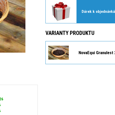
Dárek k objednávká
VARIANTY PRODUKTU
NovaEqui Granulest 
026
6
6