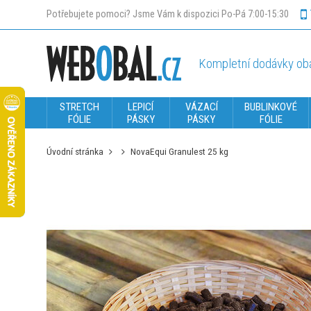
Potřebujete pomoci? Jsme Vám k dispozici Po-Pá 7:00-15:30
Kompletní dodávky oba
STRETCH
LEPICÍ
VÁZACÍ
BUBLINKOVÉ
FÓLIE
PÁSKY
PÁSKY
FÓLIE
Úvodní stránka
NovaEqui Granulest 25 kg