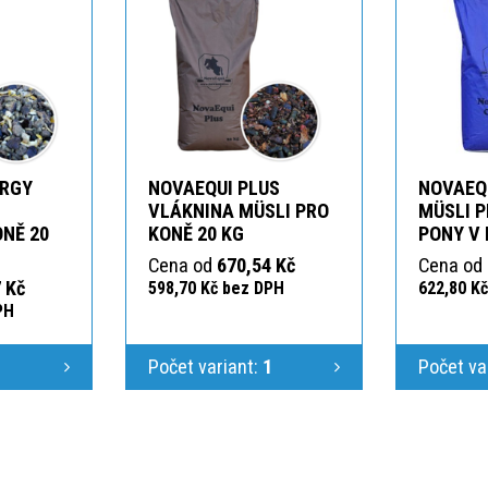
ERGY
NOVAEQUI PLUS
NOVAEQ
VLÁKNINA MÜSLI PRO
MÜSLI P
NĚ 20
KONĚ 20 KG
PONY V 
Cena od
670,54 Kč
Cena od
 Kč
598,70 Kč bez DPH
622,80 K
PH
1
Počet variant:
1
Počet va