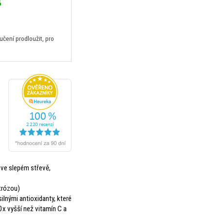
6
ení prodloužit, pro
 ve slepém střevě,
trózou)
lnými antioxidanty, které
20x vyšší než vitamín C a