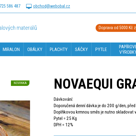
725 586 487
obchod@webobal.cz
lových materiálů
Doprava od 5000 Kč 
PAPÍROV
MIRALON
OBÁLKY
PLACHTY
SÁČKY
PYTLE
VÝROBK
NOVAEQUI GR
NOVINKA
Dávkování:
Doporučená denní dávka je do 200 g/den, pře
Doplňkovou krmnou směs je nutno skladovat v
Pytel = 25 Kg
DPH = 12%