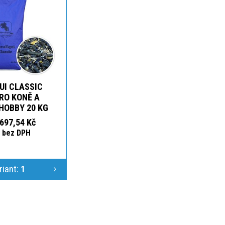
UI CLASSIC
RO KONĚ A
HOBBY 20 KG
697,54 Kč
č bez DPH
riant:
1