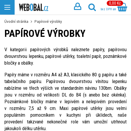
0,00 Kč
bez DPH
Úvodní stránka
Papírové výrobky
PAPÍROVÉ VÝROBKY
V kategorii papírových výrobků naleznete papíry, papírovou
dvouvrstvou lepenku, papírové utěrky, toaletní papír, poznámkové
bločky a obálky.
Papíry máme v rozměru A4 až A3, klasického 80 g papíru a také
tabelačního papíru. Papírovou dvouvrstvou vlnitou lepenku
nabízíme ve třech výších ve standardním návinu 130bm. Obálky
jsou v rozměru od velikosti DL do B4 (s anebo bez okénka).
Poznámkové bločky máme v lepivém a nelepivém provedení
v rozměru 7,5 až 9 cm. Maxi papírové utěrky jsou velmi
populárním pomocníkem v kuchyni při úklidech, naše
provedení takzvané nekonečné role vám umožní utrhnout
jakoukoli délku utěrku.