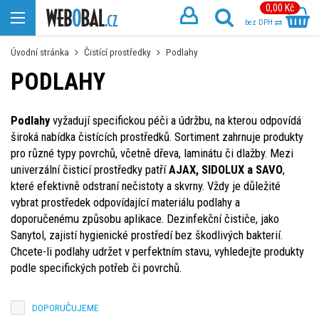
0,00 Kč
bez DPH
Úvodní stránka
Čistící prostředky
Podlahy
PODLAHY
Podlahy
vyžadují specifickou péči a údržbu, na kterou odpovídá
široká nabídka čistících prostředků. Sortiment zahrnuje produkty
pro různé typy povrchů, včetně dřeva, laminátu či dlažby. Mezi
univerzální čisticí prostředky patří
AJAX, SIDOLUX a SAVO
,
které efektivně odstraní nečistoty a skvrny. Vždy je důležité
vybrat prostředek odpovídající materiálu podlahy a
doporučenému způsobu aplikace. Dezinfekční čističe, jako
Sanytol, zajistí hygienické prostředí bez škodlivých bakterií.
Chcete-li podlahy udržet v perfektním stavu, vyhledejte produkty
podle specifických potřeb či povrchů.
DOPORUČUJEME