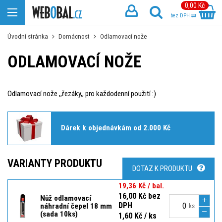
0,00 Kč
bez DPH
Úvodní stránka
Domácnost
Odlamovací nože
ODLAMOVACÍ NOŽE
Odlamovací nože ,,řezáky,, pro každodenní použití :)
Dárek k objednávkám od 2.000 Kč
VARIANTY PRODUKTU
DOTAZ K PRODUKTU
19,36 Kč / bal.
16,00 Kč bez
Nůž odlamovací
DPH
náhradní čepel 18 mm
ks
(sada 10ks)
1,60 Kč / ks