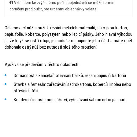
Vzhledem ke zvýšenému počtu objednávek se může termín
doručení prodloužit, pro urgentní objednávky volejte.
Odlamovací nůž slouží
k řezání měkčích materiálů
, jako jsou karton,
papír, fólie, koberce, polystyren nebo lepicí pásky
. Jeho hlavní výhodou
je, že když se ostří otupí, jednoduše odloupnete jeho část a máte opět
dokonale ostrý nůž bez nutnosti složitého broušení.
Využívá se především v těchto oblastech:
Domácnost a kancelář:
otevírání balíků, řezání papíru či kartonu.
Stavba a řemesla:
zařezávání sádrokartonu, koberců, linolea nebo
střešních fólií.
Kreativní činnost:
modelářství, vyřezávání šablon nebo paspart.