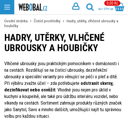
0,00 Kč
bez DPH
Úvodní stránka
Čistící prostředky
Hadry, utěrky, vlhčené ubrousky a
houbičky
HADRY, UTĚRKY, VLHČENÉ
UBROUSKY A HOUBIČKY
Vlhčené ubrousky jsou praktickým pomocníkem v domácnosti i
na cestách. Rozdělují se na čisticí ubrousky, dezinfekční
ubrousky a speciální varianty pro věnující se péči o pleť a dítě.
Při výběru zvažte účel – zda potřebujete
odstranit skvrny,
dezinfikovat nebo osvěžit
. Vhodné jsou nejen pro úklid v
kuchyni a koupelně, ale také pro údržbu interiéru vozidel, nebo
víkendy na cestách. Sortiment zahrnuje produkty různých značek
jako Sanytol, Savo a mnoho dalších, umožňující najít tu správnou
volbu pro každou situaci.