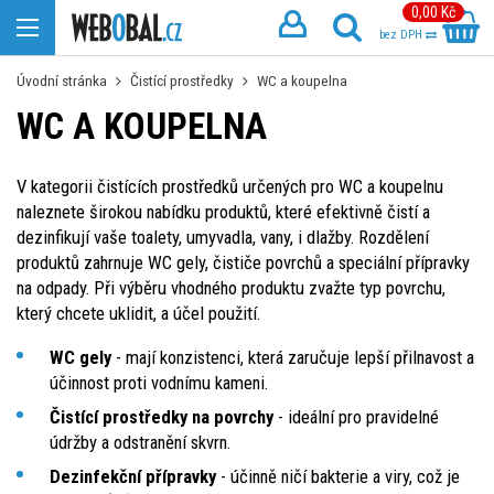
0,00 Kč
bez DPH
Úvodní stránka
Čistící prostředky
WC a koupelna
WC A KOUPELNA
V kategorii čistících prostředků určených pro WC a koupelnu
naleznete širokou nabídku produktů, které efektivně čistí a
dezinfikují vaše toalety, umyvadla, vany, i dlažby. Rozdělení
produktů zahrnuje WC gely, čističe povrchů a speciální přípravky
na odpady. Při výběru vhodného produktu zvažte typ povrchu,
který chcete uklidit, a účel použití.
WC gely
- mají konzistenci, která zaručuje lepší přilnavost a
účinnost proti vodnímu kameni.
Čistící prostředky na povrchy
- ideální pro pravidelné
údržby a odstranění skvrn.
Dezinfekční přípravky
- účinně ničí bakterie a viry, což je