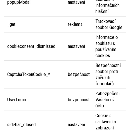
popupModal
nastavení
informačních
hlášení
Trackovací
_gat
reklama
soubor Google
Informace o
souhlasu s
cookieconsent_dismissed
nastavení
používáním
cookies
Bezpečnostní
soubor proti
CaptchaTokenCookie_*
bezpečnost
zněužití
formulářů
Zabezpečení
UserLogin
bezpečnost
Vašeho už.
účtu
Cookie s
nastavením
sidebar_closed
nastavení
zobrazení