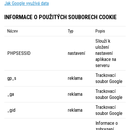
Jak Google využívá data
INFORMACE O POUŽITÝCH SOUBORECH COOKIE
Název
Typ
Popis
Slouží k
uložení
PHPSESSID
nastavení
nastavení
aplikace na
serveru
Trackovací
gp_s
reklama
soubor Google
Trackovací
_ga
reklama
soubor Google
Trackovací
_gid
reklama
soubor Google
Informace o
zobrazení