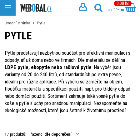
0,00 Kč
bez DPH
Úvodní stránka
Pytle
PYTLE
Pytle představují nezbytnou součást pro efektivní manipulaci s
odpady, ať už doma nebo ve firmách. Dle materiálu se dělí na
LDPE pytle, ekopytle nebo rašlové pytle
. Na výběr jsou
varianty od 20 do 240 litrů, od standardních po extra pevné,
ideální pro různé aplikace. Při výběru se zaměřte na objem,
tloušťku materiálu a specifikaci použití, např. pro tříděný odpad
nebo domácí použití. Sortiment zahrnuje také vonné pytle do
koše a pytle s uchy pro snadnou manipulaci. Nezapomeňte na
ekologické možnosti, které jsou šetrné k životnímu prostředí.
17 produktů:
řazeno:
dle doporučení