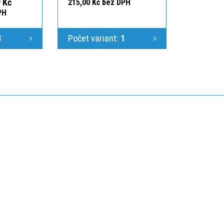
 Kč
215,00 Kč bez DPH
PH
3
Počet variant:
1