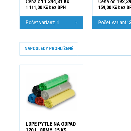
Cena od
1 344,31 Kč
Cena od
192,39
1 111,00 Kč bez DPH
159,00 Kč bez D
Počet variant:
1
Počet variant:
NAPOSLEDY PROHLÍŽENÉ
LDPE PYTLE NA ODPAD
120 L, 80MY, 15 KS,