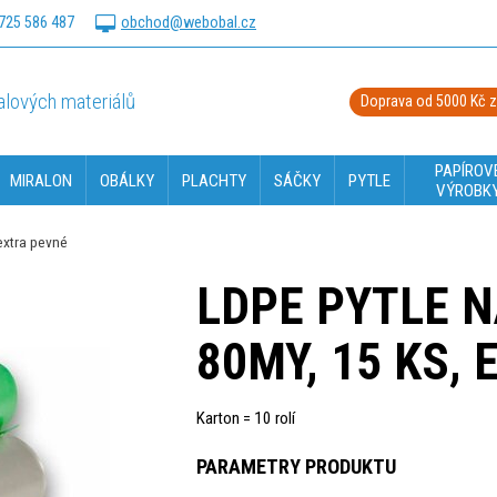
725 586 487
obchod@webobal.cz
lových materiálů
Doprava od 5000 Kč 
PAPÍROV
MIRALON
OBÁLKY
PLACHTY
SÁČKY
PYTLE
VÝROBK
extra pevné
LDPE PYTLE N
80MY, 15 KS,
Karton = 10 rolí
PARAMETRY PRODUKTU