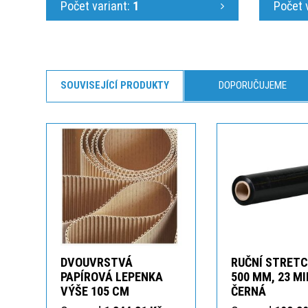
Počet variant:
1
Počet 
SOUVISEJÍCÍ PRODUKTY
DOPORUČUJEME
DVOUVRSTVÁ
RUČNÍ STRETC
PAPÍROVÁ LEPENKA
500 MM, 23 M
VÝŠE 105 CM
ČERNÁ