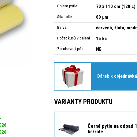
Objem pytle
70 x 110 cm (120 L)
Síla fólie
80 µm
Barva
červená, žlutá, modr
Počet kusů v balení
15 ks
Zatahovací pás
NE
Dárek k objednávká
VARIANTY PRODUKTU
6
2026
Černé pytle na odpad 1
ks/role
2026