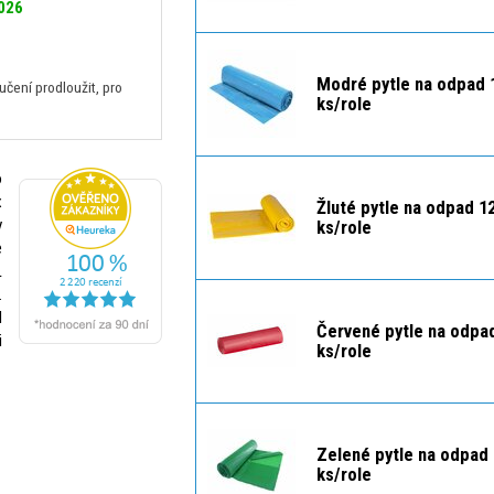
2026
Modré pytle na odpad 1
ení prodloužit, pro
ks/role
o
x
Žluté pytle na odpad 12
y
ks/role
e
L
.
d
Červené pytle na odpad
i
ks/role
Zelené pytle na odpad 
ks/role