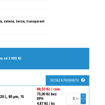
á, zelená, černá, transparent
m od 2.000 Kč
DOTAZ K PRODUKTU
88,33 Kč / role
73,00 Kč bez
20 L, 80 µm, 15
DPH
ks
4,87 Kč / ks