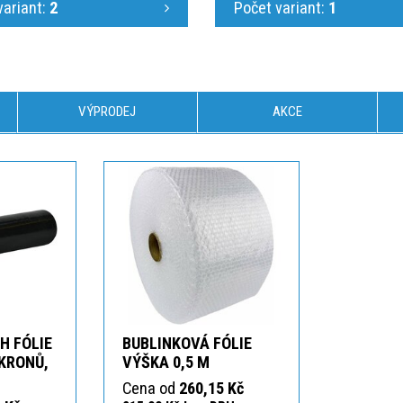
variant:
2
Počet variant:
1
VÝPRODEJ
AKCE
H FÓLIE
BUBLINKOVÁ FÓLIE
IKRONŮ,
VÝŠKA 0,5 M
Cena od
260,15 Kč