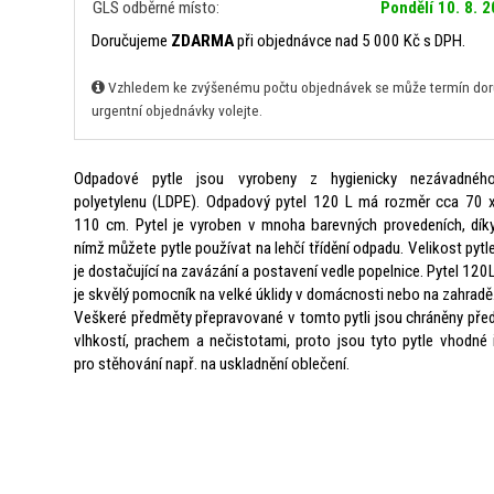
GLS odběrné místo:
Pondělí 10. 8. 
Doručujeme
ZDARMA
při objednávce nad 5 000 Kč s DPH.
Vzhledem ke zvýšenému počtu objednávek se může termín doruč
urgentní objednávky volejte.
Odpadové pytle jsou vyrobeny z hygienicky nezávadnéh
polyetylenu (LDPE). Odpadový pytel 120 L má rozměr cca 70 
110 cm. Pytel je vyroben v mnoha barevných provedeních, dík
nímž můžete pytle používat na lehčí třídění odpadu. Velikost pytl
je dostačující na zavázání a postavení vedle popelnice. Pytel 120
je skvělý pomocník na velké úklidy v domácnosti nebo na zahradě
Veškeré předměty přepravované v tomto pytli jsou chráněny pře
vlhkostí, prachem a nečistotami, proto jsou tyto pytle vhodné 
pro stěhování např. na uskladnění oblečení.