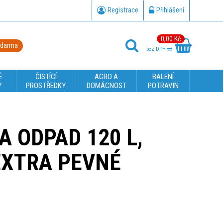
Registrace
Přihlášení
0,00 Kč
zdarma
bez DPH
É
ČISTÍCÍ
AGRO A
BALENÍ
Y
PROSTŘEDKY
DOMÁCNOST
POTRAVIN
A ODPAD 120 L,
 EXTRA PEVNÉ