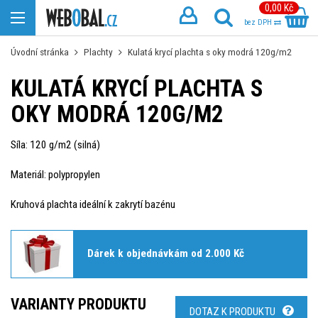
0,00 Kč
bez DPH
Úvodní stránka
Plachty
Kulatá krycí plachta s oky modrá 120g/m2
KULATÁ KRYCÍ PLACHTA S
OKY MODRÁ 120G/M2
Síla: 120 g/m2 (silná)
Materiál: polypropylen
Kruhová plachta ideální k zakrytí bazénu
Dárek k objednávkám od 2.000 Kč
VARIANTY PRODUKTU
DOTAZ K PRODUKTU