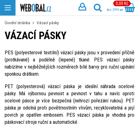
0,00 Kč
bez DPH
Úvodní stránka
Vázací pásky
VÁZACÍ PÁSKY
PES (polyesterové textilní) vázací pásky jsou v provedení příčně
(protkávané) a podélně (lepené) tkané. PES vázací pásky
nabízíme v nejběžnějších rozměrech bílé barvy pro ruční upínání
sponkou drátkem.
PET (polyesterová) vázací páska je ideální náhrada ocelové
pásky. Má výbornou pevnost a pevnost v tahu a navíc oproti
ocelové pásce je více bezpečná (nehrozí pořezání rukou). PET
páska je odolná proti povětrnostním vlivům, recyklovatelná a její
povrch je opatřen embosem. PES vázací páska je vhodná pro
páskovací stroje ruční a automatické.