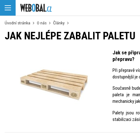
Úvodní stránka
O nás
Články
JAK NEJLÉPE ZABALIT PALETU
Jak se připr
přepravu?
Při přepravě v
dostupnější je
Současně bude 
paleta je ma
mechanicky jak
Palety jsou ro
stabilizaci zás