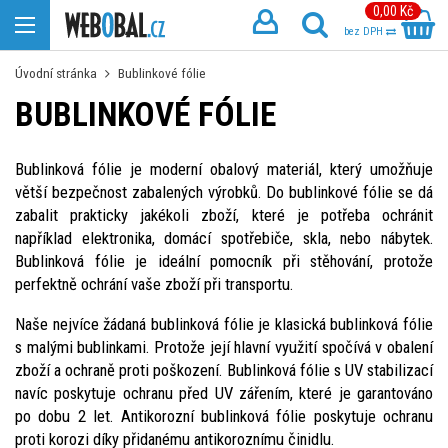
0,00 Kč
bez DPH
Úvodní stránka
Bublinkové fólie
BUBLINKOVÉ FÓLIE
Bublinková fólie je moderní obalový materiál, který umožňuje
větší bezpečnost zabalených výrobků. Do bublinkové fólie se dá
zabalit prakticky jakékoli zboží, které je potřeba ochránit
například elektronika, domácí spotřebiče, skla, nebo nábytek.
Bublinková fólie je ideální pomocník při stěhování, protože
perfektně ochrání vaše zboží při transportu.
Naše nejvíce žádaná bublinková fólie je klasická bublinková fólie
s malými bublinkami. Protože její hlavní využití spočívá v obalení
zboží a ochraně proti poškození. Bublinková fólie s UV stabilizací
navíc poskytuje ochranu před UV zářením, které je garantováno
po dobu 2 let. Antikorozní bublinková fólie poskytuje ochranu
proti korozi díky přidanému antikoroznímu činidlu.