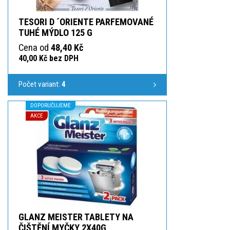
TESORI D ´ORIENTE PARFEMOVANÉ
TUHÉ MÝDLO 125 G
Cena od
48,40 Kč
40,00 Kč bez DPH
Počet variant:
4
DOPORUČUJEME
AKCE
GLANZ MEISTER TABLETY NA
ČIŠTĚNÍ MYČKY 2X40G