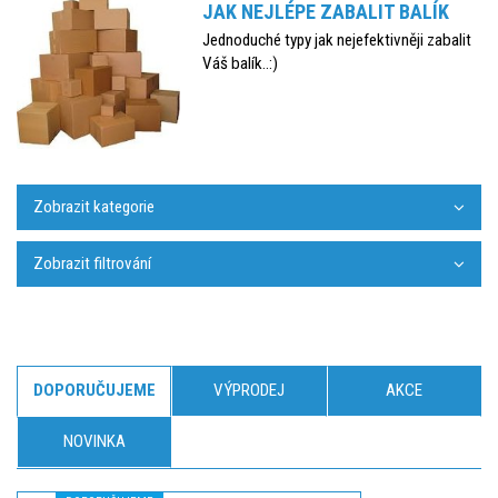
JAK NEJLÉPE ZABALIT BALÍK
Jednoduché typy jak nejefektivněji zabalit
Váš balík..:)
Zobrazit kategorie
Zobrazit filtrování
DOPORUČUJEME
VÝPRODEJ
AKCE
NOVINKA