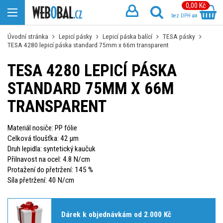
0,00 Kč
bez DPH
Úvodní stránka
Lepicí pásky
Lepicí páska balící
TESA pásky
TESA 4280 lepicí páska standard 75mm x 66m transparent
TESA 4280 LEPICÍ PÁSKA
STANDARD 75MM X 66M
TRANSPARENT
Materiál nosiče: PP fólie
Celková tloušťka: 42 µm
Druh lepidla: syntetický kaučuk
Přilnavost na ocel: 4.8 N/cm
Protažení do přetržení: 145 %
Síla přetržení: 40 N/cm
Dárek k objednávkám od 2.000 Kč