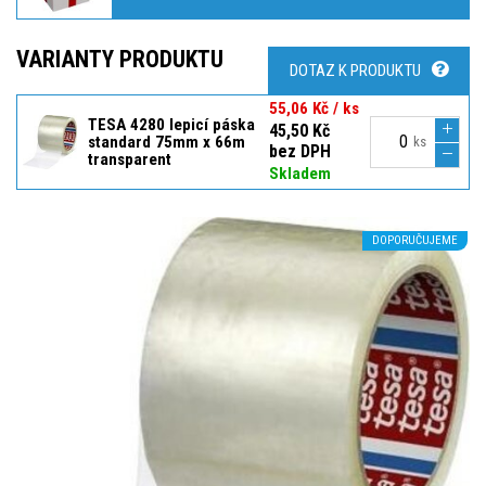
VARIANTY PRODUKTU
DOTAZ K PRODUKTU
55,06 Kč / ks
TESA 4280 lepicí páska
45,50 Kč
standard 75mm x 66m
ks
bez DPH
transparent
Skladem
DOPORUČUJEME