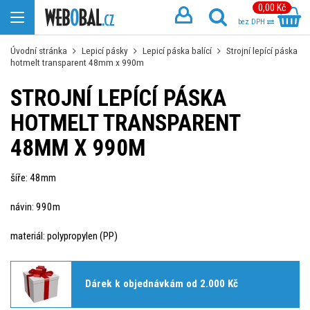
0,00 Kč
bez DPH
Úvodní stránka
Lepicí pásky
Lepicí páska balící
Strojní lepící páska
hotmelt transparent 48mm x 990m
STROJNÍ LEPÍCÍ PÁSKA
HOTMELT TRANSPARENT
48MM X 990M
šíře: 48mm
návin: 990m
materiál: polypropylen (PP)
Dárek k objednávkám od 2.000 Kč