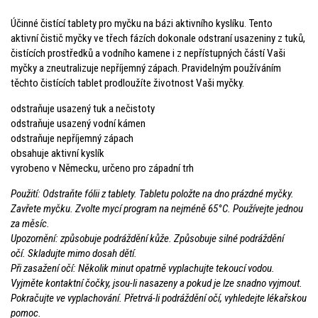
Účinné čistící tablety pro myčku na bázi aktivního kyslíku. Tento
aktivní čistič myčky ve třech fázích dokonale odstraní usazeniny z tuků,
čistících prostředků a vodního kamene i z nepřístupných částí Vaši
myčky a zneutralizuje nepříjemný zápach. Pravidelným používáním
těchto čistících tablet prodloužíte životnost Vaši myčky.
odstraňuje usazený tuk a nečistoty
odstraňuje usazený vodní kámen
odstraňuje nepříjemný zápach
obsahuje aktivní kyslík
vyrobeno v Německu, určeno pro západní trh
Použití: Odstraňte fólii z tablety. Tabletu položte na dno prázdné myčky.
Zavřete myčku. Zvolte mycí program na nejméně 65°C. Používejte jednou
za měsíc.
Upozornění: způsobuje podráždění kůže. Způsobuje silné podráždění
očí. Skladujte mimo dosah dětí.
Při zasažení očí: Několik minut opatrně vyplachujte tekoucí vodou.
Vyjměte kontaktní čočky, jsou-li nasazeny a pokud je lze snadno vyjmout.
Pokračujte ve vyplachování. Přetrvá-li podráždění očí, vyhledejte lékařskou
pomoc.