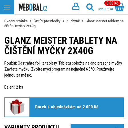
0,00 Kč
bez DPH
Úvodní stránka
Čistící prostředky
Kuchyně
Glanz Meister tablety na
čištění myčky 2x40g
GLANZ MEISTER TABLETY NA
ČIŠTĚNÍ MYČKY 2X40G
Použití: Odstraňte fólii z tablety. Tabletu položte na dno prázdné myčky.
Zavřete myčku. Zvolte mycí program na nejméně 65°C. Používejte
jednou za měsíc.
Balení: 2 ks
Dárek k objednávkám od 2.000 Kč
VARIANTY PRODUKTU