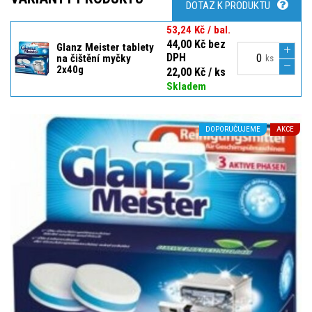
DOTAZ K PRODUKTU
53,24 Kč / bal.
44,00 Kč bez
Glanz Meister tablety
DPH
na čištění myčky
ks
2x40g
22,00 Kč / ks
Skladem
DOPORUČUJEME
AKCE