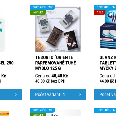
DOPORUČUJEME
DOPORUČUJEM
NOVINKA
AKCE
TESORI D ´ORIENTE
GLANZ 
GEL 250
PARFEMOVANÉ TUHÉ
TABLETY
MÝDLO 125 G
MYČKY 
 Kč
Cena od
48,40 Kč
Cena od
H
40,00 Kč bez DPH
44,00 Kč
1
Počet variant:
4
Počet va
DOPORUČUJEME
DOPORUČUJEM
NOVINKA