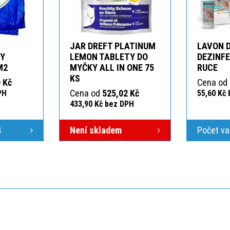
JAR DREFT PLATINUM
LAVON 
KY
LEMON TABLETY DO
DEZINFE
M2
MYČKY ALL IN ONE 75
RUCE
KS
 Kč
Cena od
Cena od
525,02 Kč
PH
55,60 Kč
433,90 Kč bez DPH
4
Není skladem
Počet va