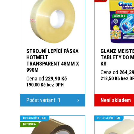
STROJNÍ LEPÍCÍ PÁSKA
GLANZ MEIST
HOTMELT
TABLETY DO M
TRANSPARENT 48MM X
KS
990M
Cena od
264,39
Cena od
229,90 Kč
218,50 Kč bez D
190,00 Kč bez DPH
Počet variant:
1
Není skladem
DOPORUČUJEME
DOPORUČUJEME
NOVINKA