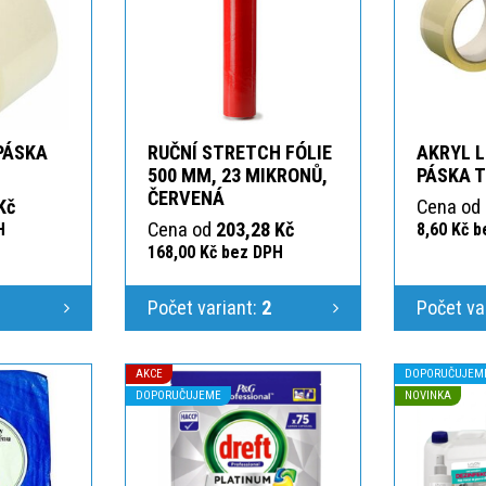
 PÁSKA
RUČNÍ STRETCH FÓLIE
AKRYL L
T
500 MM, 23 MIKRONŮ,
PÁSKA 
ČERVENÁ
Kč
Cena od
Cena od
203,28 Kč
H
8,60 Kč 
168,00 Kč bez DPH
1
Počet variant:
2
Počet va
AKCE
DOPORUČUJEM
DOPORUČUJEME
NOVINKA