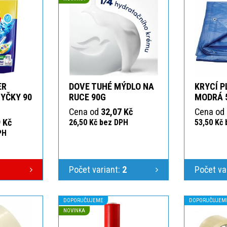
ER
DOVE TUHÉ MÝDLO NA
KRYCÍ P
YČKY 90
RUCE 90G
MODRÁ 
Cena od
32,07 Kč
Cena od
 Kč
26,50 Kč bez DPH
53,50 Kč
PH
Počet variant:
2
Počet va
DOPORUČUJEME
DOPORUČUJEM
NOVINKA