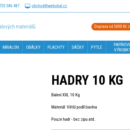
725 586 487
obchod@webobal.cz
lových materiálů
Doprava od 5000 Kč 
PAPÍROV
MIRALON
OBÁLKY
PLACHTY
SÁČKY
PYTLE
VÝROBK
HADRY 10 KG
Balení XXL 10 Kg
Materiál: Větší podíl bavlna
Pouze hadr - bez zipu atd..