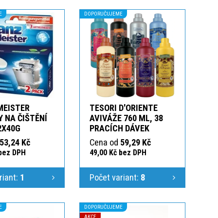
E
DOPORUČUJEME
MEISTER
TESORI D'ORIENTE
 NA ČIŠTĚNÍ
AVIVÁŽE 760 ML, 38
2X40G
PRACÍCH DÁVEK
53,24 Kč
Cena od
59,29 Kč
 bez DPH
49,00 Kč bez DPH
riant:
1
Počet variant:
8
E
DOPORUČUJEME
AKCE