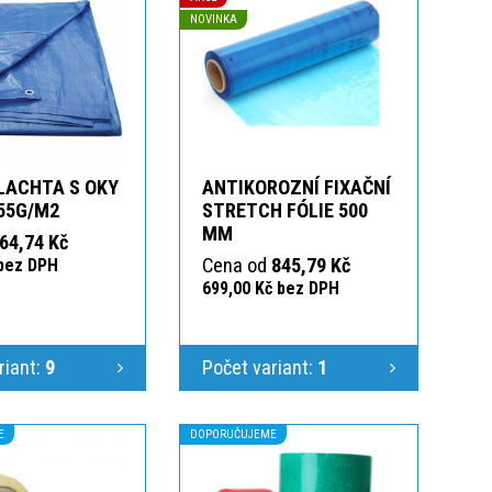
NOVINKA
LACHTA S OKY
ANTIKOROZNÍ FIXAČNÍ
55G/M2
STRETCH FÓLIE 500
MM
64,74 Kč
Cena od
845,79 Kč
 bez DPH
699,00 Kč bez DPH
riant:
9
Počet variant:
1
E
DOPORUČUJEME