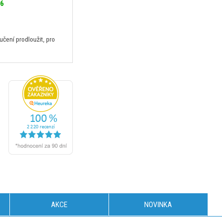
26
ení prodloužit, pro
AKCE
NOVINKA