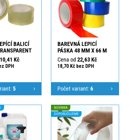
EPÍCÍ BALICÍ
BAREVNÁ LEPICÍ
TRANSPARENT
PÁSKA 48 MM X 66 M
10,41 Kč
Cena od
22,63 Kč
bez DPH
18,70 Kč bez DPH
riant:
5
Počet variant:
6
E
NOVINKA
DOPORUČUJEME