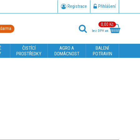
Registrace
Přihlášení
0,00 Kč
zdarma
bez DPH
É
ČISTÍCÍ
AGRO A
BALENÍ
Y
PROSTŘEDKY
DOMÁCNOST
POTRAVIN