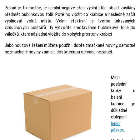
Pokud je to možné, je ideální nejprve před výplní stěn obalit zasílány
předmět bublinkovou fólii. Poté ho vložit do krabice a následně začít
vyplňovat volná místa. Velmi efektivní je tvorba takzvaných
vzduchových polštářů. Ty vytvoříte smotáváním bublinkové fólie do
válečků, které následně vložíte do volných prostor v krabici
Jako nouzové řešení můžete použit i dobře zmačkané noviny, samotné
nezmačkané noviny vám ale dostatečnou ochranu nezaručí.
Mezi
poslední
kroky u
balení
krabice je
důkladné
oblepení
lepicí
páskou
.