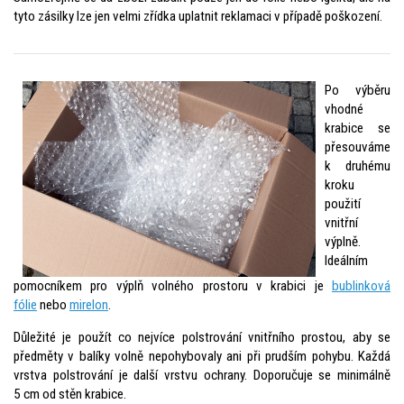
tyto zásilky lze jen velmi zřídka uplatnit reklamaci v případě poškození.
Po výběru
vhodné
krabice se
přesouváme
k druhému
kroku
použití
vnitřní
výplně.
Ideálním
pomocníkem pro výplň volného prostoru v krabici je
bublinková
fólie
nebo
mirelon
.
Důležité je použít co nejvíce polstrování vnitřního prostou, aby se
předměty v balíky volně nepohybovaly ani při prudším pohybu. Každá
vrstva polstrování je další vrstvu ochrany. Doporučuje se minimálně
5 cm od stěn krabice.