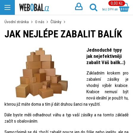
0,00 Kč
bez DPH
Úvodní stránka
O nás
Články
JAK NEJLÉPE ZABALIT BALÍK
Jednoduché typy
jak nejefektivněji
zabalit Váš balík..:)
Základním krokem pro
zabalení zásilky je
vhodný výběr krabice.
Krabice nemusí být
nová ideální je použít tu,
kterou již máte doma a tím jí dát druhou šanci na využití.
Dále byste měli odhadnout váhu a typ vaší zásilky a na tomto základě
začít s obalováním.
Samozřejmě se dá zboží zabalit pouze jen do fólie nebo igelitu, ale na