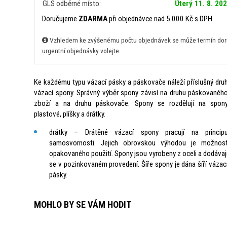
GLS odběrné místo:
Úterý 11. 8. 20
Doručujeme
ZDARMA
při objednávce nad 5 000 Kč s DPH.
Vzhledem ke zvýšenému počtu objednávek se může termín doruč
urgentní objednávky volejte.
Ke každému typu vázací pásky a páskovače náleží příslušný dru
vázací spony. Správný výběr spony závisí na druhu páskovanéh
zboží a na druhu páskovače. Spony se rozdělují na spon
plastové, plíšky a drátky.
drátky – Drátěné vázací spony pracují na princip
samosvornosti. Jejich obrovskou výhodou je možnos
opakovaného použití. Spony jsou vyrobeny z oceli a dodávaj
se v pozinkovaném provedení. Šíře spony je dána šíří vázac
pásky.
MOHLO BY SE VÁM HODIT