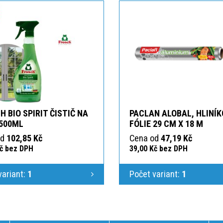
H BIO SPIRIT ČISTIČ NA
PACLAN ALOBAL, HLINÍ
500ML
FÓLIE 29 CM X 18 M
od
102,85 Kč
Cena od
47,19 Kč
Kč bez DPH
39,00 Kč bez DPH
variant:
1
Počet variant:
1