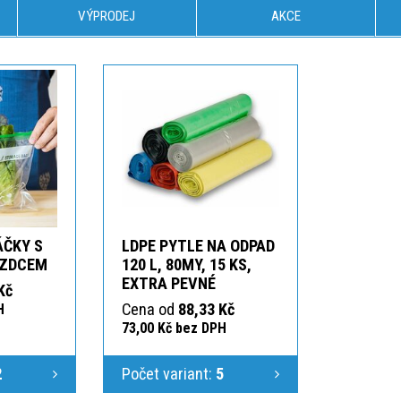
VÝPRODEJ
AKCE
ÁČKY S
LDPE PYTLE NA ODPAD
EZDCEM
120 L, 80MY, 15 KS,
EXTRA PEVNÉ
Kč
Cena od
88,33 Kč
H
73,00 Kč bez DPH
2
Počet variant:
5