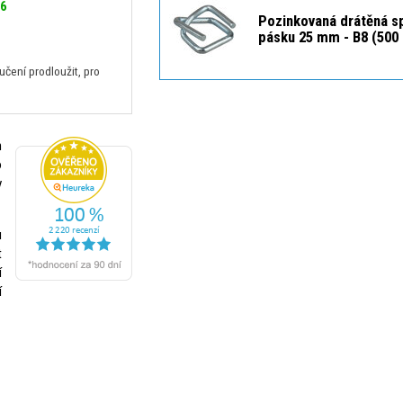
26
Pozinkovaná drátěná s
pásku 25 mm - B8 (500 
ení prodloužit, pro
h
o
y
u
t
í
í