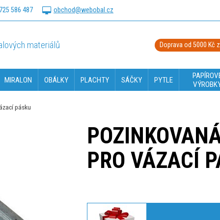
725 586 487
obchod@webobal.cz
lových materiálů
Doprava od 5000 Kč 
PAPÍROV
MIRALON
OBÁLKY
PLACHTY
SÁČKY
PYTLE
VÝROBK
ázací pásku
POZINKOVANÁ
PRO VÁZACÍ 