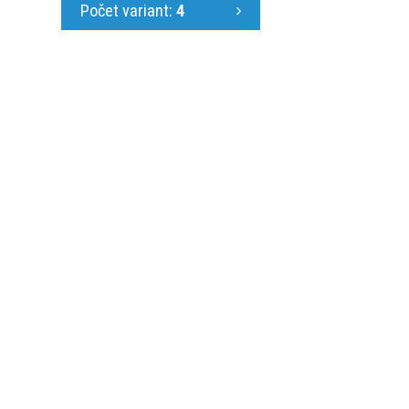
Počet variant:
4
KONTAKTUJTE N
Jsme Vám k dispoz
725 586 487
obchod@webo