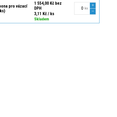
1 554,00 Kč bez
pona pro vázací
DPH
ks
ks)
3,11 Kč / ks
Skladem