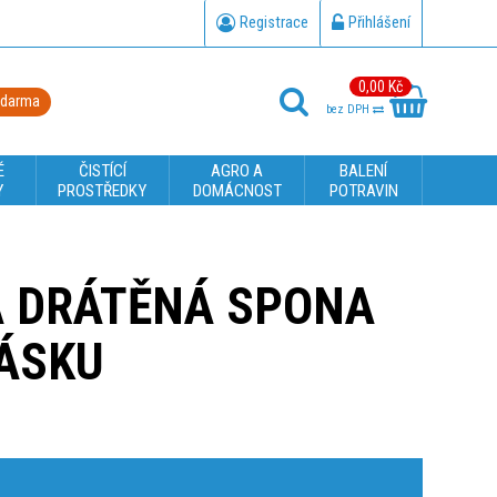
Registrace
Přihlášení
0,00 Kč
zdarma
bez DPH
É
ČISTÍCÍ
AGRO A
BALENÍ
Y
PROSTŘEDKY
DOMÁCNOST
POTRAVIN
 DRÁTĚNÁ SPONA
PÁSKU