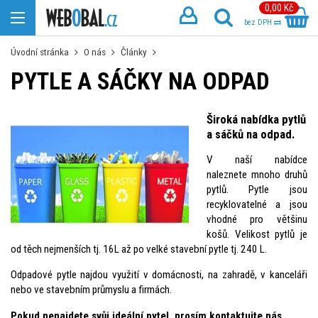
0,00 Kč
bez DPH
Úvodní stránka
O nás
Články
PYTLE A SÁČKY NA ODPAD
Široká nabídka pytlů
a sáčků na odpad.
V naší nabídce
naleznete mnoho druhů
pytlů. Pytle jsou
recyklovatelné a jsou
vhodné pro většinu
košů. Velikost pytlů je
od těch nejmenších tj. 16L až po velké stavební pytle tj. 240 L.
Odpadové pytle najdou využití v domácnosti, na zahradě, v kanceláři
nebo ve stavebním průmyslu a firmách.
Pokud nenajdete svůj ideální pytel, prosím kontaktujte nás.