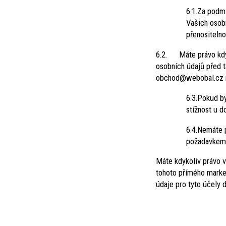
6.1.Za podm
Vašich osobn
přenositelno
6.2. Máte právo kdyk
osobních údajů před 
obchod@webobal.cz ne
6.3.Pokud b
stížnost u 
6.4.Nemáte 
požadavkem, 
Máte kdykoliv právo v
tohoto přímého marke
údaje pro tyto účely 