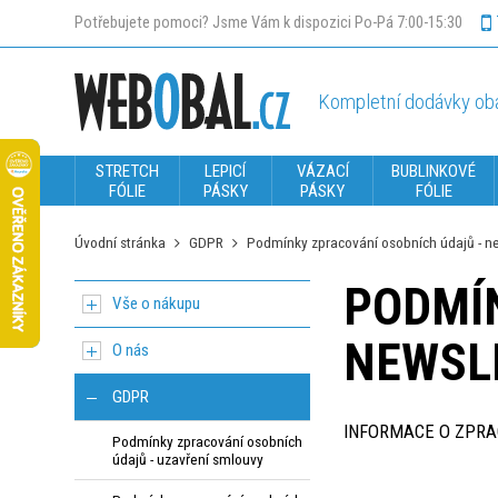
Potřebujete pomoci? Jsme Vám k dispozici Po-Pá 7:00-15:30
Kompletní dodávky oba
STRETCH
LEPICÍ
VÁZACÍ
BUBLINKOVÉ
FÓLIE
PÁSKY
PÁSKY
FÓLIE
Úvodní stránka
GDPR
Podmínky zpracování osobních údajů - n
PODMÍ
Vše o nákupu
NEWSL
O nás
GDPR
INFORMACE O ZPRA
Podmínky zpracování osobních
údajů - uzavření smlouvy