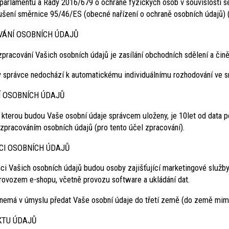
parlamentu a Rady 2016/679 o ochraně fyzických osob v souvislosti s
ušení směrnice 95/46/ES (obecné nařízení o ochraně osobních údajů) (
ÁNÍ OSOBNÍCH ÚDAJŮ
pracování Vašich osobních údajů je zasílání obchodních sdělení a čině
y správce nedochází k automatickému individuálnímu rozhodování ve sm
 OSOBNÍCH ÚDAJŮ
o kterou budou Vaše osobní údaje správcem uloženy, je 10let od data p
 zpracováním osobních údajů (pro tento účel zpracování).
I OSOBNÍCH ÚDAJŮ
 Vašich osobních údajů budou osoby zajišťující marketingové služby 
provozem e-shopu, včetně provozu software a ukládání dat.
 nemá v úmyslu předat Vaše osobní údaje do třetí země (do země mim
TU ÚDAJŮ