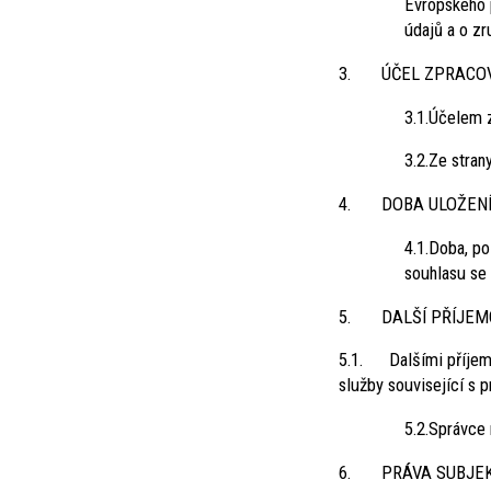
Evropského 
údajů a o zr
3. ÚČEL ZPRACOV
3.1.Účelem z
3.2.Ze stran
4. DOBA ULOŽENÍ
4.1.Doba, p
souhlasu se
5. DALŠÍ PŘÍJEMC
5.1. Dalšími příjemci
služby související s 
5.2.Správce
6. PRÁVA SUBJEK