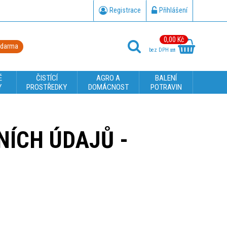
Registrace
Přihlášení
0,00 Kč
zdarma
bez DPH
É
ČISTÍCÍ
AGRO A
BALENÍ
Y
PROSTŘEDKY
DOMÁCNOST
POTRAVIN
ÍCH ÚDAJŮ -