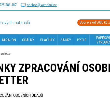
725 586 487
obchod@webobal.cz
lových materiálů
Doprava od 5000 Kč 
PAPÍROV
MIRALON
OBÁLKY
PLACHTY
SÁČKY
PYTLE
VÝROBK
ewsletter
NKY ZPRACOVÁNÍ OSOBN
ETTER
COVÁNÍ OSOBNÍCH ÚDAJŮ