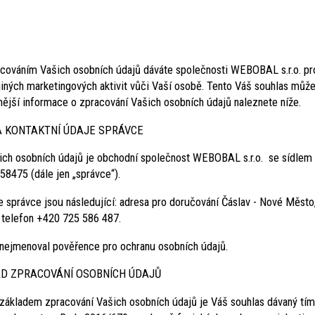
acováním Vašich osobních údajů dáváte společnosti WEBOBAL s.r.o. pro
 jiných marketingových aktivit vůči Vaší osobě. Tento Váš souhlas mů
nější informace o zpracování Vašich osobních údajů naleznete níže.
KONTAKTNÍ ÚDAJE SPRÁVCE
 osobních údajů je obchodní společnost WEBOBAL s.r.o. se sídlem Č
8475 (dále jen „správce“).
 správce jsou následující: adresa pro doručování Čáslav - Nové Město
telefon +420 725 586 487.
 nejmenoval pověřence pro ochranu osobních údajů.
D ZPRACOVÁNÍ OSOBNÍCH ÚDAJŮ
základem zpracování Vašich osobních údajů je Váš souhlas dávaný tímto