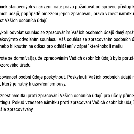
ínek stanovených v nařízení máte právo požadovat od správce přístup
ích údajů, popřípadě omezení jejich zpracování, právo vznést námitku
st Vašich osobních údajů.
oli odvolat souhlas se zpracováním Vašich osobních údajů daný správ
takovýmto odvoláním souhlasu. Váš souhlas se zpracováním osobních 
bo kliknutím na odkaz pro odhlášení v zápatí kteréhokoli mailu.
yste se domníval(a), že zpracováním Vašich osobních údajů bylo poruš
dozorového úřadu.
povinnost osobní údaje poskytnout. Poskytnutí Vašich osobních údajů
který je nutný k uzavření smlouvy.
znést námitku proti zpracování Vašich osobních údajů pro účely příméh
tingu. Pokud vznesete námitku proti zpracování Vašich osobních údaj
dále zpracovávány.