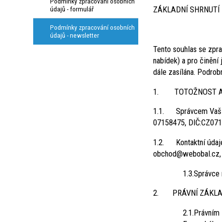
Podmínky zpracování osobních
ZÁKLADNÍ SHRNUTÍ
údajů - formulář
Podmínky zpracování osobních
údajů - newsletter
Tento souhlas se zpr
nabídek) a pro činění
dále zasílána. Podrob
1. TOTOŽNOST A 
1.1. Správcem Vašich
07158475, DIČ:CZ0715
1.2. Kontaktní údaje
obchod@webobal.cz, 
1.3.Správce
2. PRÁVNÍ ZÁKLA
2.1.Právním 