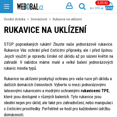
0,00 Kč
bez DPH
Úvodní stránka
Domácnost
Rukavice na uklízení
RUKAVICE NA UKLÍZENÍ
STOP popraskaných rukám! Zkuste naše jednorázové rukavice.
Rukavice Vás ochrání před čistícími přípravky, ale i před špínou.
Jejich využití je opravdu široké od úklidu až po sázení květin na
zahradě. V nabídce máme malé a velké balení jednorázových
rukavic mnoha typů.
Rukavice na uklízení poskytují ochranu pro vaše ruce při úklidu a
dalších domácích činnostech. Vyberte si mezi jednorázovými
latexovými rukavicemi a modrými ochrannými
rukavicemi TPE
,
které jsou dostupné v různých baleních. Tyto rukavice jsou
ideální nejen pro úklid, ale také pro zahradničení, nebo manipulaci
s čistícími prostředky. Perfektně se hodí pro každodenní údržbu
domácnosti.