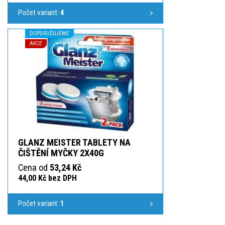
Počet variant:
4
DOPORUČUJEME
AKCE
GLANZ MEISTER TABLETY NA
ČIŠTĚNÍ MYČKY 2X40G
Cena od
53,24 Kč
44,00 Kč bez DPH
Počet variant:
1