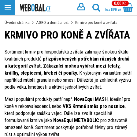
0,00 Kč
bez DPH
Úvodní stránka
AGRO a domácnost
Krmivo pro koně a zvířata
KRMIVO PRO KONĚ A ZVÍŘATA
Sortiment krmiv pro hospodářská zvířata zahrnuje širokou škálu
kvalitních produktů
přizpůsobených potřebám různých druhů
a kategorií zvířat. Zákazníci mohou vybírat mezi telaty,
králíky, slepicemi, hřebci či poníky
. K vybraným variantám patří
například
müsli
, granule nebo směsi. Důležité je zohlednit výživu
podle věku, hmotnosti a aktivit jednotlivých zvířat.
Mezi populární produkty patří např.
NovaEqui MASH
, ideální pro
koně v rekonvalescenci, nebo
VKS Krmná směs pro nosnice
,
která podporuje snášku vajec. Dále lze zvolit speciálně
formulovaná krmiva jako
NovaEqui METABOLIC
pro zdravotně
omezené koně. Sortiment poskytuje potřebné živiny pro zdravý
růst a optimální výkon zvířat.