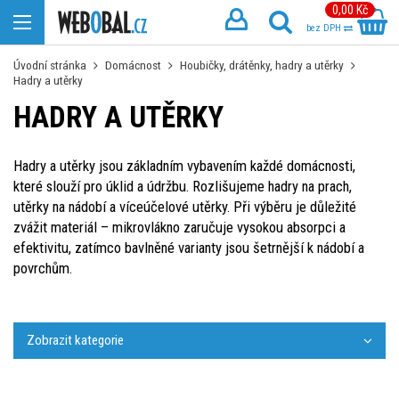
0,00 Kč
bez DPH
Úvodní stránka
Domácnost
Houbičky, drátěnky, hadry a utěrky
Hadry a utěrky
HADRY A UTĚRKY
Hadry a utěrky jsou základním vybavením každé domácnosti,
které slouží pro úklid a údržbu. Rozlišujeme hadry na prach,
utěrky na nádobí a víceúčelové utěrky. Při výběru je důležité
zvážit materiál – mikrovlákno zaručuje vysokou absorpci a
efektivitu, zatímco bavlněné varianty jsou šetrnější k nádobí a
povrchům.
Zobrazit kategorie