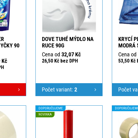
ER
DOVE TUHÉ MÝDLO NA
KRYCÍ P
YČKY 90
RUCE 90G
MODRÁ 
Cena od
32,07 Kč
Cena od
 Kč
26,50 Kč bez DPH
53,50 Kč
PH
Počet variant:
2
Počet va
DOPORUČUJEME
DOPORUČUJEM
NOVINKA