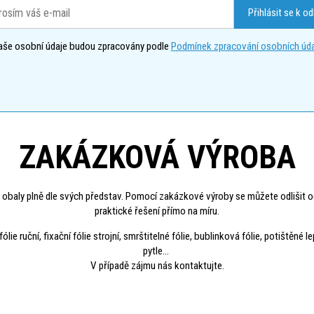
Přihlásit se k o
aše osobní údaje budou zpracovány podle
Podmínek zpracování osobních úda
ZAKÁZKOVÁ VÝROBA
 obaly plně dle svých představ. Pomocí zakázkové výroby se můžete odlišit o
praktické řešení přímo na míru.
 ruční, fixační fólie strojní, smrštitelné fólie, bublinková fólie, potištěné l
pytle...
V případě zájmu nás kontaktujte.