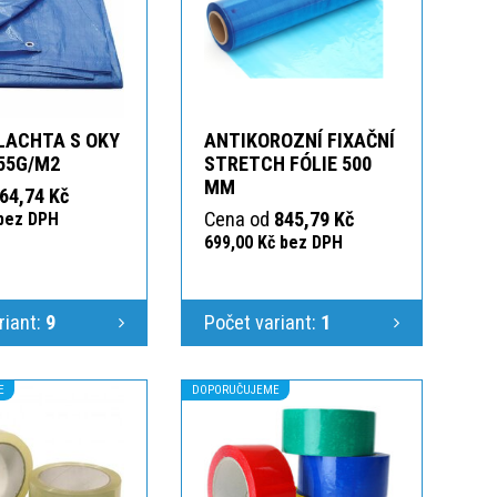
LACHTA S OKY
ANTIKOROZNÍ FIXAČNÍ
55G/M2
STRETCH FÓLIE 500
MM
64,74 Kč
Cena od
845,79 Kč
 bez DPH
699,00 Kč bez DPH
riant:
9
Počet variant:
1
E
DOPORUČUJEME