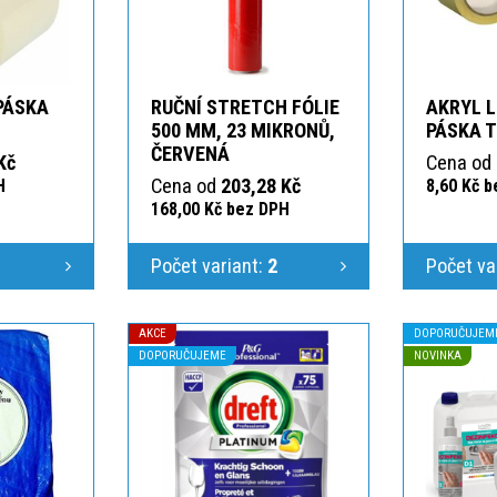
 PÁSKA
RUČNÍ STRETCH FÓLIE
AKRYL L
T
500 MM, 23 MIKRONŮ,
PÁSKA 
ČERVENÁ
Kč
Cena od
Cena od
203,28 Kč
H
8,60 Kč 
168,00 Kč bez DPH
1
Počet variant:
2
Počet va
AKCE
DOPORUČUJEM
DOPORUČUJEME
NOVINKA