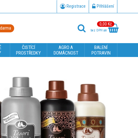
Registrace
Přihlášení
0,00 Kč
zdarma
bez DPH
É
ČISTÍCÍ
AGRO A
BALENÍ
Y
PROSTŘEDKY
DOMÁCNOST
POTRAVIN