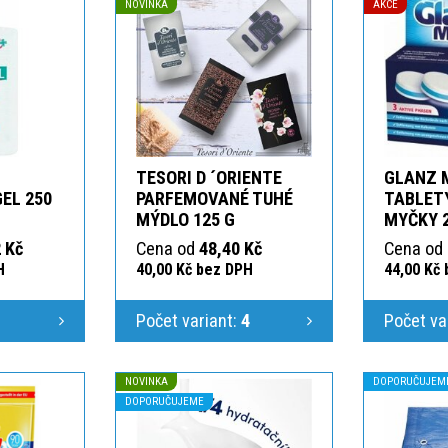
NOVINKA
AKCE
TESORI D ´ORIENTE
GLANZ 
GEL 250
PARFEMOVANÉ TUHÉ
TABLETY
MÝDLO 125 G
MYČKY 
 Kč
Cena od
48,40 Kč
Cena od
H
40,00 Kč bez DPH
44,00 Kč
1
Počet variant:
4
Počet va
NOVINKA
DOPORUČUJEM
DOPORUČUJEME