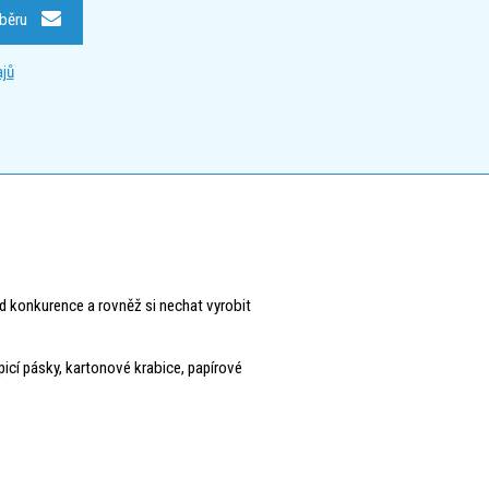
dběru
jů
d konkurence a rovněž si nechat vyrobit
epicí pásky, kartonové krabice, papírové