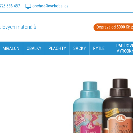
725 586 487
obchod@webobal.cz
lových materiálů
Doprava od 5000 Kč 
PAPÍROV
MIRALON
OBÁLKY
PLACHTY
SÁČKY
PYTLE
VÝROBK