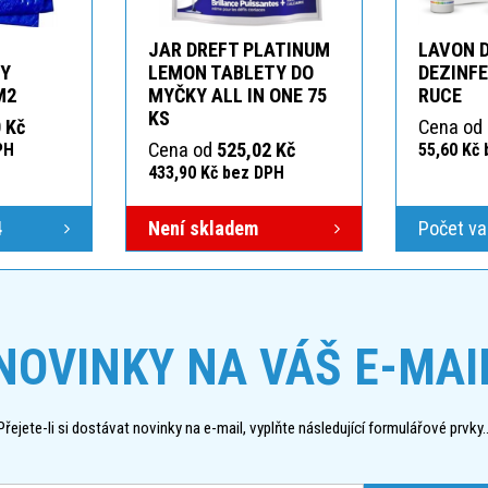
JAR DREFT PLATINUM
LAVON 
KY
LEMON TABLETY DO
DEZINFE
M2
MYČKY ALL IN ONE 75
RUCE
KS
 Kč
Cena od
Cena od
525,02 Kč
PH
55,60 Kč
433,90 Kč bez DPH
4
Není skladem
Počet va
NOVINKY NA VÁŠ E-MAI
Přejete-li si dostávat novinky na e-mail, vyplňte následující formulářové prvky..