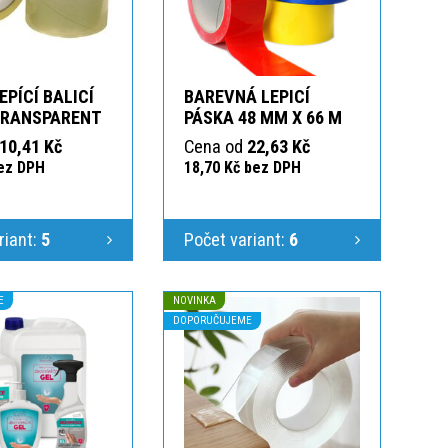
EPÍCÍ BALICÍ
BAREVNÁ LEPICÍ
TRANSPARENT
PÁSKA 48 MM X 66 M
10,41 Kč
Cena od
22,63 Kč
bez DPH
18,70 Kč bez DPH
riant:
5
Počet variant:
6
E
NOVINKA
DOPORUČUJEME