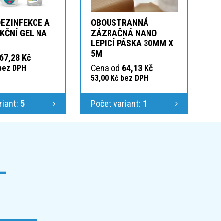
DEZINFEKCE A
OBOUSTRANNÁ
KČNÍ GEL NA
ZÁZRAČNÁ NANO
LEPICÍ PÁSKA 30MM X
5M
67,28 Kč
Cena od
64,13 Kč
 bez DPH
53,00 Kč bez DPH
riant:
5
Počet variant:
1
L
.