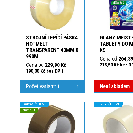
STROJNÍ LEPÍCÍ PÁSKA
GLANZ MEIST
HOTMELT
TABLETY DO M
TRANSPARENT 48MM X
KS
990M
Cena od
264,39
Cena od
229,90 Kč
218,50 Kč bez D
190,00 Kč bez DPH
Počet variant:
1
Není skladem
DOPORUČUJEME
DOPORUČUJEME
NOVINKA