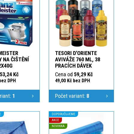
MEISTER
TESORI D'ORIENTE
 NA ČIŠTĚNÍ
AVIVÁŽE 760 ML, 38
2X40G
PRACÍCH DÁVEK
53,24 Kč
Cena od
59,29 Kč
 bez DPH
49,00 Kč bez DPH
riant:
1
Počet variant:
8
E
DOPORUČUJEME
AKCE
NOVINKA