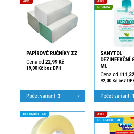
AKCE
AKCE
NOVINKA
PAPÍROVÉ RUČNÍKY ZZ
SANYTOL
DEZINFEKČNÍ 
Cena od
22,99 Kč
ML
19,00 Kč bez DPH
Cena od
111,32
92,00 Kč bez DP
Počet variant:
3
Počet variant:
DOPORUČUJEME
AKCE
DOPORUČUJEME