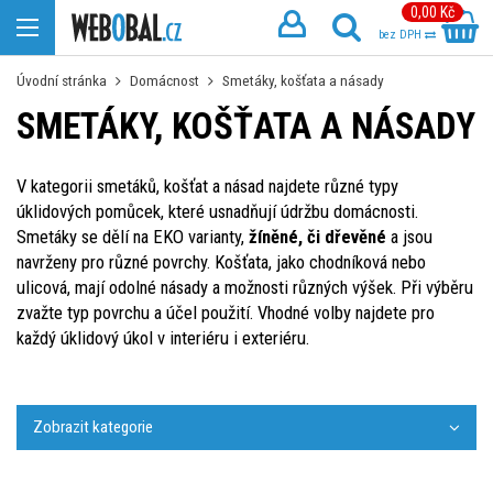
0,00 Kč
bez DPH
Úvodní stránka
Domácnost
Smetáky, košťata a násady
SMETÁKY, KOŠŤATA A NÁSADY
V kategorii smetáků, košťat a násad najdete různé typy
úklidových pomůcek, které usnadňují údržbu domácnosti.
Smetáky se dělí na EKO varianty,
žíněné, či dřevěné
a jsou
navrženy pro různé povrchy. Košťata, jako chodníková nebo
ulicová, mají odolné násady a možnosti různých výšek. Při výběru
zvažte typ povrchu a účel použití. Vhodné volby najdete pro
každý úklidový úkol v interiéru i exteriéru.
Zobrazit kategorie