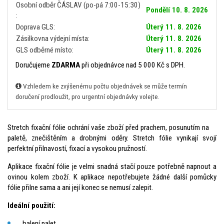
Osobní odběr ČÁSLAV (po-pá 7:00-15:30)
Pondělí 10. 8. 2026
:
Doprava GLS:
Úterý 11. 8. 2026
Zásilkovna výdejní místa:
Úterý 11. 8. 2026
GLS odběrné místo:
Úterý 11. 8. 2026
Doručujeme
ZDARMA
při objednávce nad 5 000 Kč s DPH.
Vzhledem ke zvýšenému počtu objednávek se může termín
doručení prodloužit, pro urgentní objednávky volejte.
Stretch fixační fólie ochrání vaše zboží před prachem, posunutím na
paletě, znečištěním a drobnými oděry. Stretch fólie vynikají svojí
perfektní přilnavostí, fixací a vysokou pružností.
Aplikace fixační fólie je velmi snadná stačí pouze potřebně napnout a
ovinou kolem zboží. K aplikace nepotřebujete žádné další pomůcky
fólie přilne sama a ani její konec se nemusí zalepit.
Ideální použití:
balení palet,