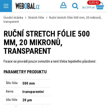
0,00 Kč
bez DPH
Úvodní stránka
Stretch fólie
Ruční stretch fólie 500 mm, 20 mikronů,
transparent
RUČNÍ STRETCH FÓLIE 500
MM, 20 MIKRONŮ,
TRANSPARENT
Fixace se provádí pouze ovinutím a není třeba tepelného působení.
PARAMETRY PRODUKTU
Šíře fólie
500 mm
Barva
transparentní
Síla fólie
20 µm