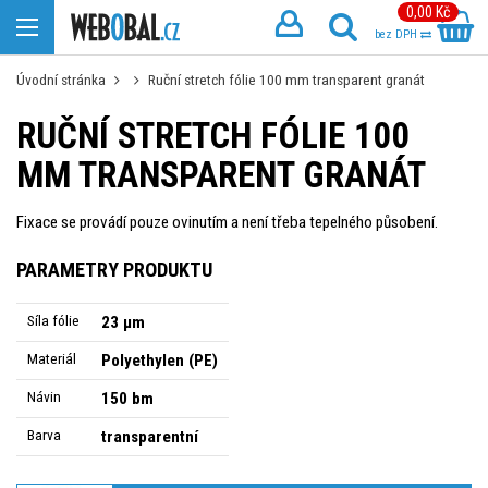
0,00 Kč
bez DPH
Úvodní stránka
Ruční stretch fólie 100 mm transparent granát
RUČNÍ STRETCH FÓLIE 100
MM TRANSPARENT GRANÁT
Fixace se provádí pouze ovinutím a není třeba tepelného působení.
PARAMETRY PRODUKTU
Síla fólie
23 µm
Materiál
Polyethylen (PE)
Návin
150 bm
Barva
transparentní