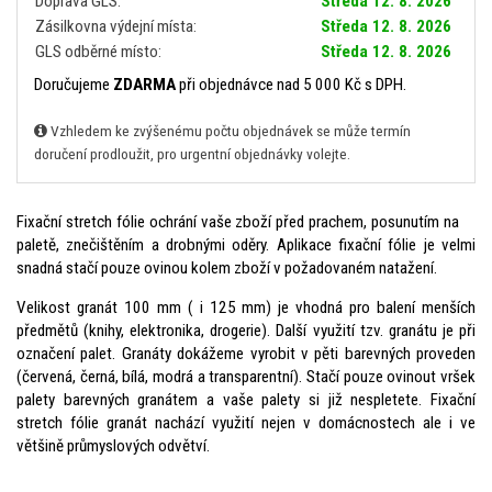
Doprava GLS:
Středa 12. 8. 2026
Zásilkovna výdejní místa:
Středa 12. 8. 2026
GLS odběrné místo:
Středa 12. 8. 2026
Doručujeme
ZDARMA
při objednávce nad 5 000 Kč s DPH.
Vzhledem ke zvýšenému počtu objednávek se může termín
doručení prodloužit, pro urgentní objednávky volejte.
Fixační stretch fólie ochrání vaše zboží před prachem, posunutím na
paletě, znečištěním a drobnými oděry. Aplikace fixační fólie je velmi
snadná stačí pouze ovinou kolem zboží v požadovaném natažení.
Velikost granát 100 mm ( i 125 mm) je vhodná pro balení menších
předmětů (knihy, elektronika, drogerie). Další využití tzv. granátu je při
označení palet. Granáty dokážeme vyrobit v pěti barevných proveden
(červená, černá, bílá, modrá a transparentní). Stačí pouze ovinout vršek
palety barevných granátem a vaše palety si již nespletete. Fixační
stretch fólie granát nachází využití nejen v domácnostech ale i ve
většině průmyslových odvětví.