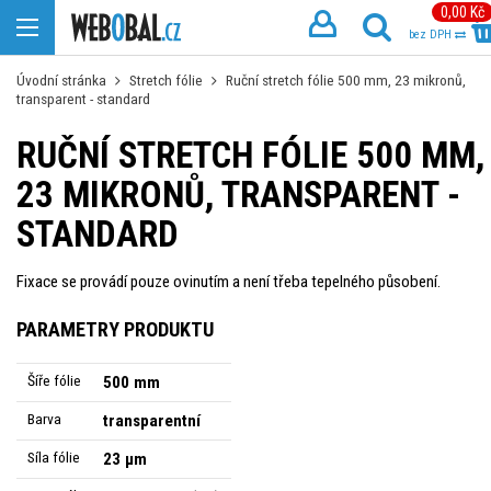
0,00 Kč
bez DPH
Úvodní stránka
Stretch fólie
Ruční stretch fólie 500 mm, 23 mikronů,
transparent - standard
RUČNÍ STRETCH FÓLIE 500 MM,
23 MIKRONŮ, TRANSPARENT -
STANDARD
Fixace se provádí pouze ovinutím a není třeba tepelného působení.
PARAMETRY PRODUKTU
Šíře fólie
500 mm
Barva
transparentní
Síla fólie
23 µm