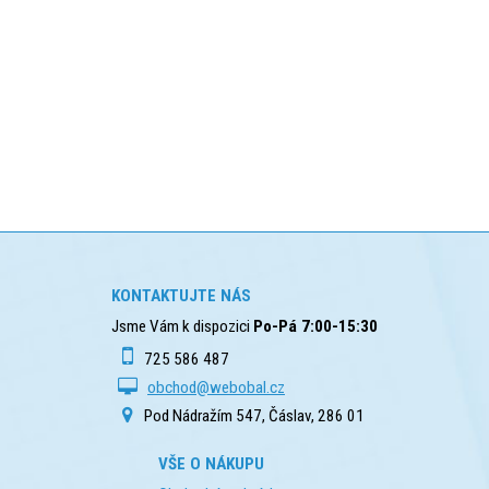
KONTAKTUJTE NÁS
Jsme Vám k dispozici
Po-Pá 7:00-15:30
725 586 487
obchod@webobal.cz
Pod Nádražím 547, Čáslav, 286 01
VŠE O NÁKUPU