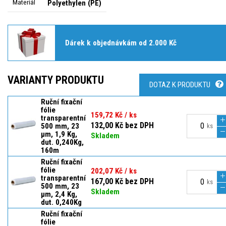
Materiál
Polyethylen (PE)
Dárek k objednávkám od 2.000 Kč
VARIANTY PRODUKTU
DOTAZ K PRODUKTU
Ruční fixační
fólie
159,72 Kč / ks
transparentní
132,00 Kč bez DPH
500 mm, 23
ks
µm, 1,9 Kg,
Skladem
dut. 0,240Kg,
160m
Ruční fixační
fólie
202,07 Kč / ks
transparentní
167,00 Kč bez DPH
ks
500 mm, 23
Skladem
µm, 2,4 Kg,
dut. 0,240Kg
Ruční fixační
fólie