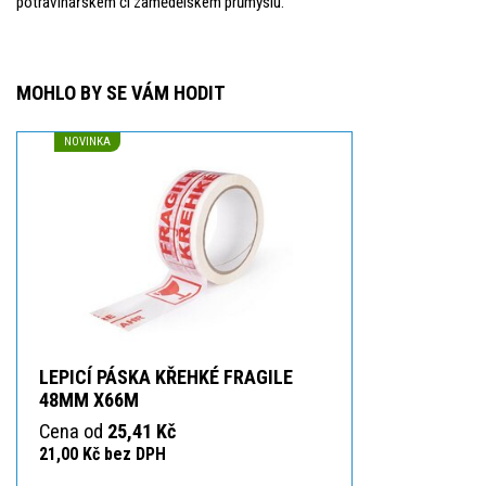
potravinářském či zamědělském průmyslu.
MOHLO BY SE VÁM HODIT
NOVINKA
LEPICÍ PÁSKA KŘEHKÉ FRAGILE
48MM X66M
Cena od
25,41 Kč
21,00 Kč bez DPH