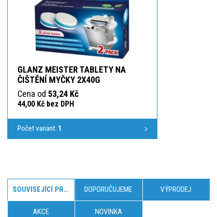
GLANZ MEISTER TABLETY NA
ČIŠTĚNÍ MYČKY 2X40G
Cena od
53,24 Kč
44,00 Kč bez DPH
Počet variant:
1
SOUVISEJÍCÍ PRODUKTY
DOPORUČUJEME
VÝPRODEJ
AKCE
NOVINKA