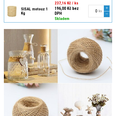
237,16 Kč / ks
196,00 Kč bez
SISAL motouz 1
ks
Kg
DPH
Skladem