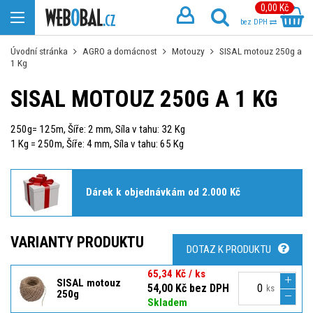
0,00 Kč
bez DPH
Úvodní stránka
AGRO a domácnost
Motouzy
SISAL motouz 250g a
1 Kg
SISAL MOTOUZ 250G A 1 KG
250g= 125m, Šíře: 2 mm, Síla v tahu: 32 Kg
1 Kg = 250m, Šíře: 4 mm, Síla v tahu: 65 Kg
Dárek k objednávkám od 2.000 Kč
VARIANTY PRODUKTU
DOTAZ K PRODUKTU
65,34 Kč / ks
SISAL motouz
54,00 Kč bez DPH
ks
250g
Skladem