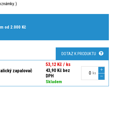
oznámky.:)
m od 2.000 Kč
DOTAZ K PRODUKTU
53,12 Kč / ks
alický zapalovač
43,90 Kč bez
ks
DPH
Skladem