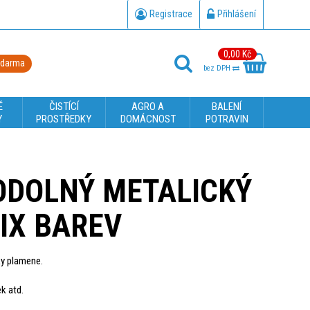
Registrace
Přihlášení
0,00 Kč
zdarma
bez DPH
É
ČISTÍCÍ
AGRO A
BALENÍ
Y
PROSTŘEDKY
DOMÁCNOST
POTRAVIN
ODOLNÝ METALICKÝ
IX BAREV
ky plamene.
k atd.