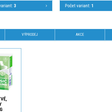
variant:
3
Počet variant:
1
VÝPRODEJ
AKCE
TVÉ,
Y
 G