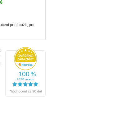
26
ení prodloužit, pro
a
v
e