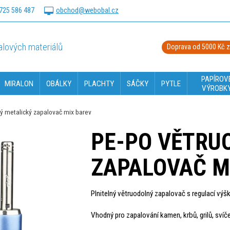
725 586 487
obchod@webobal.cz
lových materiálů
Doprava od 5000 Kč 
PAPÍROV
MIRALON
OBÁLKY
PLACHTY
SÁČKY
PYTLE
VÝROBK
ý metalický zapalovač mix barev
PE-PO VĚTRU
ZAPALOVAČ M
Plnitelný větruodolný zapalovač s regulací výš
Vhodný pro zapalování kamen, krbů, grilů, svíče