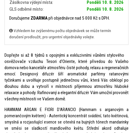
Zásilkovna výdejní místa:
Pondělí 10. 8. 2026
GLS odběrné místo:
Pondělí 10. 8. 2026
Doručujeme
ZDARMA
při objednávce nad 5 000 Kč s DPH.
Vzhledem ke zvýšenému počtu objednávek se může termín
doručení prodloužit, pro urgentní objednávky volejte.
Dopřejte si až 8 týdnů s opojnými a exkluzivními vůněmi stylového
osvěžovače vzduchu Tesori d'Oriente, které přivedou do Vašeho
domova nebo kanceláře atmosféru čisté pohody, relaxu a regeneračních
emocí. Designový difuzér šíří aromatické parfémy ratanovými
tyčinkami a uvolňuje postupně jedinečnou vůni, která Vás obklopí po
dlouhou dobu a vytvoří v místnosti příjemnou atmosféru hluboké
relaxace a pohody. Rafinovaný a elegantní difuzér Vám umožní provonět
všechny místnosti ve Vašem domě.
HAMMAM ARGAN E FIORI D'ARANCIO (Hammam s arganovým a
pomerančovým květem) - Autentický koncentrát svádění; tato květinová,
smyslná a rozjasňující esence se otevírá na bujných tónech mandarinky
ve směsi se sladkostí mandlového květu. Střední akord odhaluje