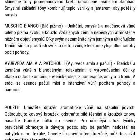
slunečné tóny pomerančového květu umocněné jasmínem Sambac.
Smyslné základní tóny kombinují teplo vanilky s jantarem, aby potěšily
smysly.
MUSCHIO BIANCO (Bílé pižmo) - Unikátní, smyslná a nadčasová vůně
bílého pižma evokuje kouzlo vzdálených zemí a nebeských atmosfér v
něžném objetí smyslů. Díky svým nezaměnitelným jemným a uklidňujícím
tónům šíří do prostředí svěží a čistou vůni, která poskytuje dlouhodobý
pocit pohody.
AYURVEDA AMLA A PATCHOULI (Ayurveda amla a pačuli) - Éterická a
zasněná vůně s blahodárnými relaxačními a vyrovnávacími účinky.
Sladká radost kombinuje éterické oleje z pomeranče, amly a citronu. V
srdci se esence pačuli mísí s intenzivní vůní, pocitem pohody a
harmonie.
POUŽITÍ: Umístěte difuzér aromatické vůně na stabilní povrch.
Odšroubujte kovový kroužek, odstraňte bílé těsnění a kroužek znovu
nasaďte. Ponořte hůlku do esence. Pro účinnější difúzi tyčinky
pravidelně obracejte a dávejte pozor, aby se parfém nedostal na
nábytek nebo textilie. Chcete-li upravit intenzitu vůně, můžete snížit