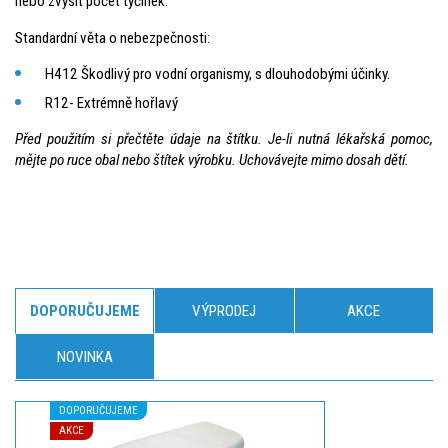
nebo zvýšit počet tyčinek.
Standardní věta o nebezpečnosti:
H412 Škodlivý pro vodní organismy, s dlouhodobými účinky.
R12- Extrémně hořlavý
Před použitím si přečtěte údaje na štítku. Je-li nutná lékařská pomoc,
mějte po ruce obal nebo štítek výrobku. Uchovávejte mimo dosah dětí.
DOPORUČUJEME
VÝPRODEJ
AKCE
NOVINKA
DOPORUČUJEME
AKCE