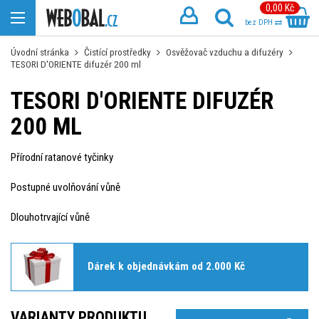
0,00 Kč
bez DPH
Úvodní stránka
Čistící prostředky
Osvěžovač vzduchu a difuzéry
TESORI D'ORIENTE difuzér 200 ml
TESORI D'ORIENTE DIFUZÉR
200 ML
Přírodní ratanové tyčinky
Postupné uvolňování vůně
Dlouhotrvající vůně
Dárek k objednávkám od 2.000 Kč
VARIANTY PRODUKTU