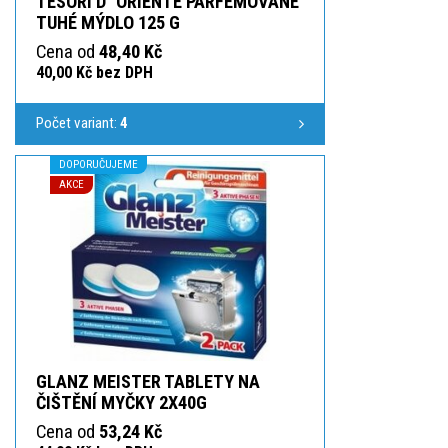
TESORI D ´ORIENTE PARFEMOVANÉ
TUHÉ MÝDLO 125 G
Cena od
48,40 Kč
40,00 Kč bez DPH
Počet variant:
4
DOPORUČUJEME
AKCE
GLANZ MEISTER TABLETY NA
ČIŠTĚNÍ MYČKY 2X40G
Cena od
53,24 Kč