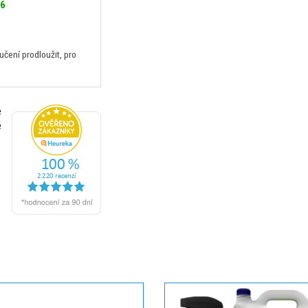
26
ení prodloužit, pro
e
é