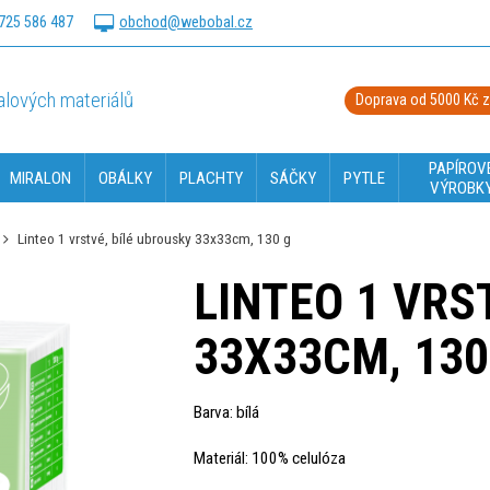
725 586 487
obchod@webobal.cz
lových materiálů
Doprava od 5000 Kč 
PAPÍROV
MIRALON
OBÁLKY
PLACHTY
SÁČKY
PYTLE
VÝROBK
Linteo 1 vrstvé, bílé ubrousky 33x33cm, 130 g
LINTEO 1 VRS
33X33CM, 130
Barva: bílá
Materiál: 100% celulóza