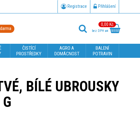
Registrace
Přihlášení
0,00 Kč
zdarma
bez DPH
É
ČISTÍCÍ
AGRO A
BALENÍ
Y
PROSTŘEDKY
DOMÁCNOST
POTRAVIN
TVÉ, BÍLÉ UBROUSKY
 G