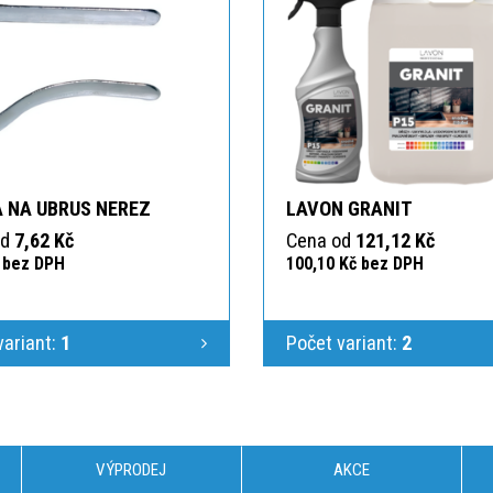
 NA UBRUS NEREZ
LAVON GRANIT
od
7,62 Kč
Cena od
121,12 Kč
č bez DPH
100,10 Kč bez DPH
variant:
1
Počet variant:
2
VÝPRODEJ
AKCE