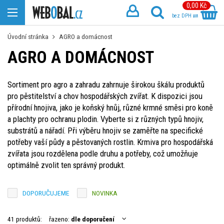
0,00 Kč
bez DPH
Úvodní stránka
AGRO a domácnost
AGRO A DOMÁCNOST
Sortiment pro agro a zahradu zahrnuje širokou škálu produktů
pro pěstitelství a chov hospodářských zvířat. K dispozici jsou
přírodní hnojiva, jako je koňský hnůj, různé krmné směsi pro koně
a plachty pro ochranu plodin. Vyberte si z různých typů hnojiv,
substrátů a nářadí. Při výběru hnojiv se zaměřte na specifické
potřeby vaší půdy a pěstovaných rostlin. Krmiva pro hospodářská
zvířata jsou rozdělena podle druhu a potřeby, což umožňuje
optimálně zvolit ten správný produkt.
DOPORUČUJEME
NOVINKA
41 produktů:
řazeno:
dle doporučení