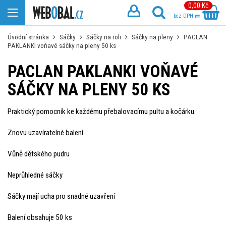
0,00 Kč
bez DPH
Úvodní stránka
Sáčky
Sáčky na roli
Sáčky na pleny
PACLAN
PAKLANKI voňavé sáčky na pleny 50 ks
PACLAN PAKLANKI VOŇAVÉ
SÁČKY NA PLENY 50 KS
Praktický pomocník ke každému přebalovacímu pultu a kočárku.
Znovu uzavíratelné balení
Vůně dětského pudru
Neprůhledné sáčky
Sáčky mají ucha pro snadné uzavření
Balení obsahuje 50 ks