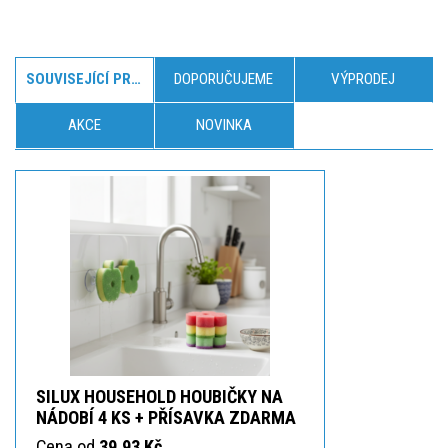
SOUVISEJÍCÍ PRODUKTY
DOPORUČUJEME
VÝPRODEJ
AKCE
NOVINKA
SILUX HOUSEHOLD HOUBIČKY NA
NÁDOBÍ 4 KS + PŘÍSAVKA ZDARMA
Cena od
39,93 Kč