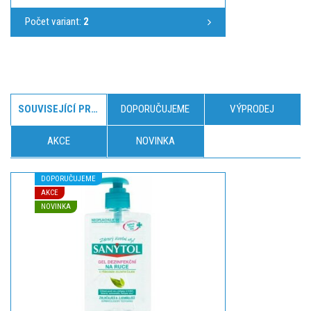
Počet variant:
2
SOUVISEJÍCÍ PRODUKTY
DOPORUČUJEME
VÝPRODEJ
AKCE
NOVINKA
DOPORUČUJEME
AKCE
NOVINKA