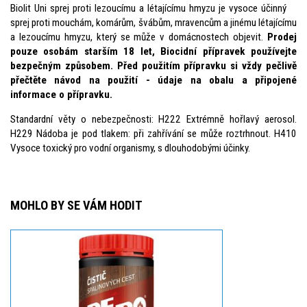
Biolit Uni sprej proti lezoucímu a létajícímu hmyzu je vysoce účinný
sprej proti mouchám, komárům, švábům, mravencům a jinému létajícímu
a lezoucímu hmyzu, který se může v domácnostech objevit.
Prodej
pouze osobám starším 18 let, Biocidní přípravek používejte
bezpečným způsobem. Před použitím přípravku si vždy pečlivě
přečtěte návod na použití - údaje na obalu a připojené
informace o přípravku.
Standardní věty o nebezpečnosti: H222 Extrémně hořlavý aerosol.
H229 Nádoba je pod tlakem: při zahřívání se může roztrhnout. H410
Vysoce toxický pro vodní organismy, s dlouhodobými účinky.
MOHLO BY SE VÁM HODIT