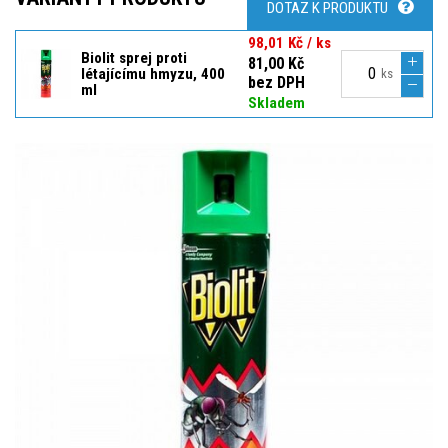
DOTAZ K PRODUKTU
98,01 Kč / ks
Biolit sprej proti
81,00 Kč
létajícímu hmyzu, 400
ks
bez DPH
ml
Skladem