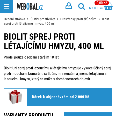
0,00 Kč
bez DPH
Úvodní stránka
Čistící prostředky
Prostředky proti škůdcům
Biolit
sprej proti létajícímu hmyzu, 400 ml
BIOLIT SPREJ PROTI
LÉTAJÍCÍMU HMYZU, 400 ML
Prodej pouze osobám starším 18 let.
Biolit Uni sprej proti lezoucímu a létajícímu hmyzu je vysoce účinný sprej
proti mouchám, komárům, švábům, mravencům a jinému létajícímu a
lezoucímu hmyzu, který se může v domácnostech objevit.
Dárek k objednávkám od 2.000 Kč
VARIANTY PRODUKTU