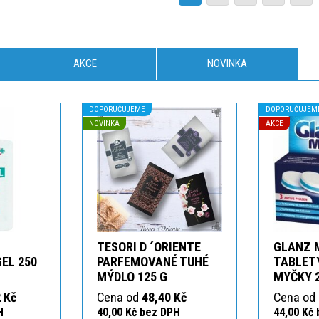
AKCE
NOVINKA
DOPORUČUJEME
DOPORUČUJEM
NOVINKA
AKCE
TESORI D ´ORIENTE
GLANZ 
GEL 250
PARFEMOVANÉ TUHÉ
TABLETY
MÝDLO 125 G
MYČKY 
 Kč
Cena od
48,40 Kč
Cena od
H
40,00 Kč bez DPH
44,00 Kč