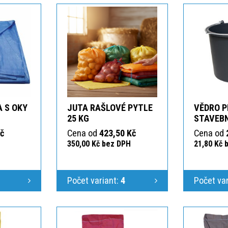
 S OKY
JUTA RAŠLOVÉ PYTLE
VĚDRO 
25 KG
STAVEBN
Kč
Cena od
423,50 Kč
Cena od
350,00 Kč bez DPH
21,80 Kč 
Počet variant:
4
Počet va