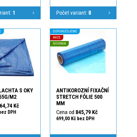
riant:
1
Počet variant:
8
E
DOPORUČUJEME
AKCE
NOVINKA
LACHTA S OKY
ANTIKOROZNÍ FIXAČNÍ
55G/M2
STRETCH FÓLIE 500
MM
64,74 Kč
Cena od
845,79 Kč
 bez DPH
699,00 Kč bez DPH