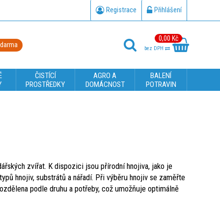
Registrace
Přihlášení
0,00 Kč
zdarma
bez DPH
É
ČISTÍCÍ
AGRO A
BALENÍ
Y
PROSTŘEDKY
DOMÁCNOST
POTRAVIN
ských zvířat. K dispozici jsou přírodní hnojiva, jako je
ypů hnojiv, substrátů a nářadí. Při výběru hnojiv se zaměřte
 rozdělena podle druhu a potřeby, což umožňuje optimálně