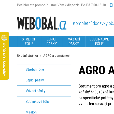
Potřebujete pomoci? Jsme Vám k dispozici Po-Pá 7:00-15:30
Kompletní dodávky oba
STRETCH
LEPICÍ
VÁZACÍ
BUBLINKOVÉ
FÓLIE
PÁSKY
PÁSKY
FÓLIE
Úvodní stránka
AGRO a domácnost
AGRO 
Stretch fólie
Lepicí pásky
Sortiment pro agro a z
Vázací pásky
koňský hnůj, různé kr
na specifické potřeby
Bublinkové fólie
zvolit ten správný pro
Miralon