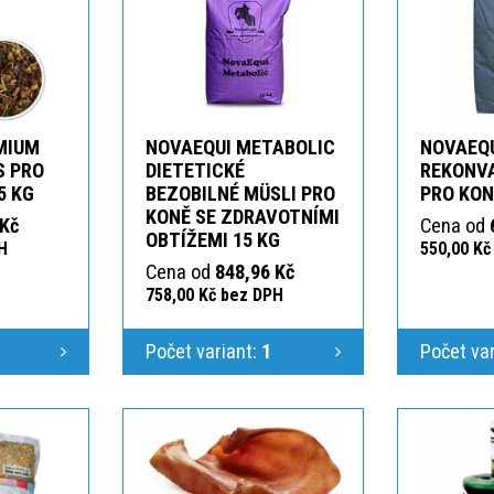
MIUM
NOVAEQUI METABOLIC
NOVAEQ
S PRO
DIETETICKÉ
REKONV
5 KG
BEZOBILNÉ MÜSLI PRO
PRO KON
KONĚ SE ZDRAVOTNÍMI
 Kč
Cena od
OBTÍŽEMI 15 KG
H
550,00 Kč
Cena od
848,96 Kč
758,00 Kč bez DPH
Počet variant:
1
Počet va