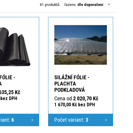
41 produktů:
řazeno:
dle doporučení
FÓLIE -
SILÁŽNÍ FÓLIE -
A
PLACHTA
PODKLADOVÁ
635,25 Kč
Cena od
2 020,70 Kč
 bez DPH
1 670,00 Kč bez DPH
riant:
6
Počet variant:
3