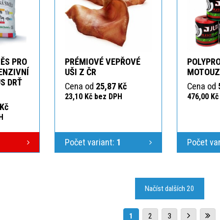
ĚS PRO
PRÉMIOVÉ VEPŘOVÉ
POLYPR
ENZIVNÍ
UŠI Z ČR
MOTOUZ
S DRŤ
Cena od
25,87 Kč
Cena od
23,10 Kč bez DPH
476,00 Kč
 Kč
H
Počet variant:
1
Počet va
Načíst dalších 20
1
2
3