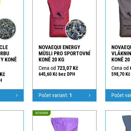
CLE
NOVAEQUI ENERGY
NOVAEQU
ORBU
MÜSLI PRO SPORTOVNÍ
VLÁKNIN
Y KONĚ
KONĚ 20 KG
KONĚ 20
Cena od
723,07 Kč
Cena od
 Kč
645,60 Kč bez DPH
598,70 Kč
H
Počet variant:
1
Počet va
NOVINKA