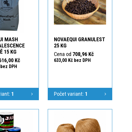
UI MASH
NOVAEQUI GRANULEST
ALESCENCE
25 KG
Ě 15 KG
Cena od
708,96 Kč
616,00 Kč
633,00 Kč bez DPH
 bez DPH
riant:
1
Počet variant:
1