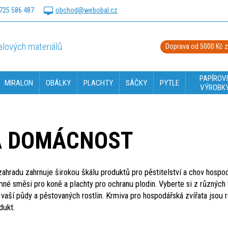
725 586 487
obchod@webobal.cz
lových materiálů
Doprava od 5000 Kč 
PAPÍROV
MIRALON
OBÁLKY
PLACHTY
SÁČKY
PYTLE
VÝROBK
A DOMÁCNOST
ahradu zahrnuje širokou škálu produktů pro pěstitelství a chov hospodář
mné směsi pro koně a plachty pro ochranu plodin. Vyberte si z různých t
 vaší půdy a pěstovaných rostlin. Krmiva pro hospodářská zvířata jsou
dukt.