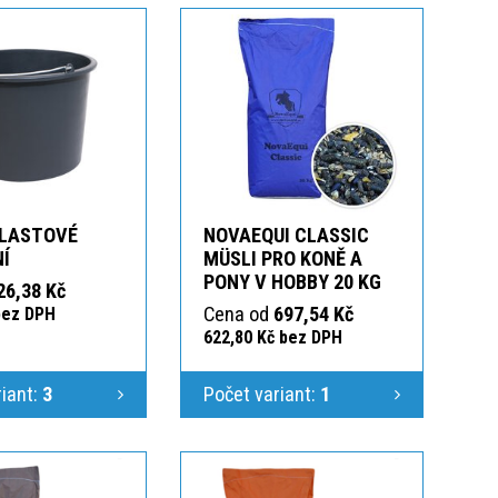
PLASTOVÉ
NOVAEQUI CLASSIC
Í
MÜSLI PRO KONĚ A
PONY V HOBBY 20 KG
26,38 Kč
Cena od
697,54 Kč
bez DPH
622,80 Kč bez DPH
riant:
3
Počet variant:
1