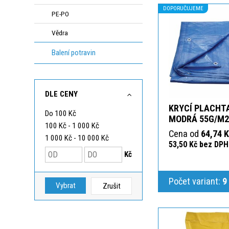
DOPORUČUJEME
PE-PO
Vědra
Balení potravin
DLE CENY
KRYCÍ PLACHTA
Do 100 Kč
MODRÁ 55G/M2
100 Kč - 1 000 Kč
Cena od
64,74 
1 000 Kč - 10 000 Kč
53,50 Kč bez DPH
Kč
Počet variant:
9
Vybrat
Zrušit