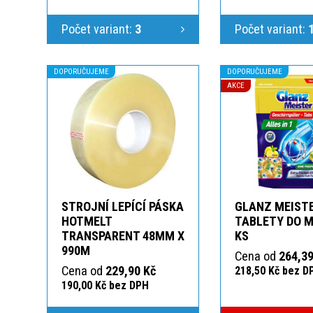
Počet variant:
3
Počet variant:
DOPORUČUJEME
DOPORUČUJEME
AKCE
STROJNÍ LEPÍCÍ PÁSKA
GLANZ MEIST
HOTMELT
TABLETY DO M
TRANSPARENT 48MM X
KS
990M
Cena od
264,39
Cena od
229,90 Kč
218,50 Kč bez D
190,00 Kč bez DPH