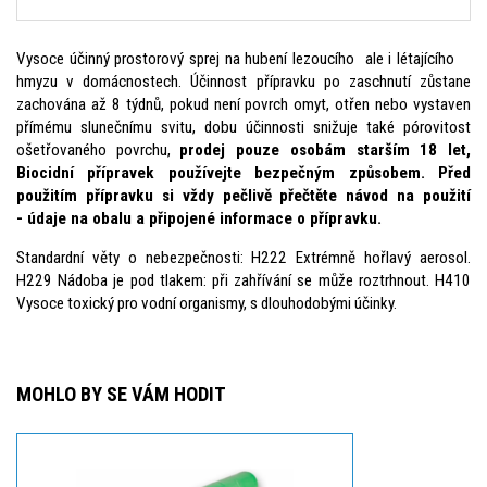
Vysoce účinný prostorový sprej na hubení lezoucího ale i létajícího
hmyzu v domácnostech. Účinnost přípravku po zaschnutí zůstane
zachována až 8 týdnů, pokud není povrch omyt, otřen nebo vystaven
přímému slunečnímu svitu, dobu účinnosti snižuje také pórovitost
ošetřovaného povrchu,
prodej pouze osobám starším 18 let,
Biocidní přípravek používejte bezpečným způsobem. Před
použitím přípravku si vždy pečlivě přečtěte návod na použití
- údaje na obalu a připojené informace o přípravku.
Standardní věty o nebezpečnosti: H222 Extrémně hořlavý aerosol.
H229 Nádoba je pod tlakem: při zahřívání se může roztrhnout. H410
Vysoce toxický pro vodní organismy, s dlouhodobými účinky.
MOHLO BY SE VÁM HODIT