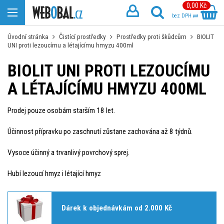
0,00 Kč
bez DPH
Úvodní stránka
Čistící prostředky
Prostředky proti škůdcům
BIOLIT
UNI proti lezoucímu a létajícímu hmyzu 400ml
BIOLIT UNI PROTI LEZOUCÍMU
A LÉTAJÍCÍMU HMYZU 400ML
Prodej pouze osobám starším 18 let.
Účinnost přípravku po zaschnutí zůstane zachována až 8 týdnů.
Vysoce účinný a trvanlivý povrchový sprej.
Hubí lezoucí hmyz i létající hmyz
Dárek k objednávkám od 2.000 Kč