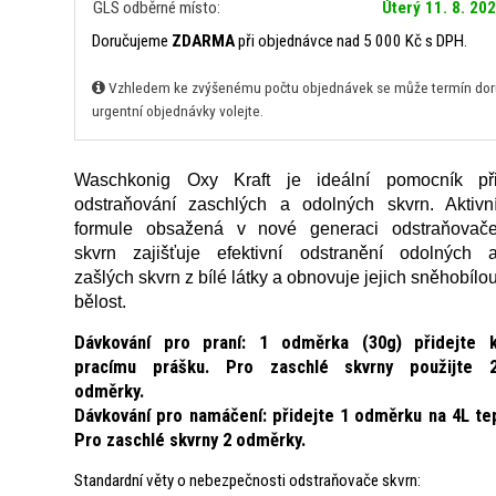
GLS odběrné místo:
Úterý 11. 8. 20
Doručujeme
ZDARMA
při objednávce nad 5 000 Kč s DPH.
Vzhledem ke zvýšenému počtu objednávek se může termín doruč
urgentní objednávky volejte.
Waschkonig Oxy Kraft je ideální pomocník př
odstraňování zaschlých a odolných skvrn. Aktivn
formule obsažená v nové generaci odstraňovač
skvrn zajišťuje efektivní odstranění odolných 
zašlých skvrn z bílé látky a obnovuje jejich sněhobílo
bělost.
Dávkování pro praní: 1 odměrka (30g) přidejte 
pracímu prášku. Pro zaschlé skvrny použijte 
odměrky.
Dávkování pro namáčení: přidejte 1 odměrku na 4L te
Pro zaschlé skvrny 2 odměrky.
Standardní věty o nebezpečnosti odstraňovače skvrn: