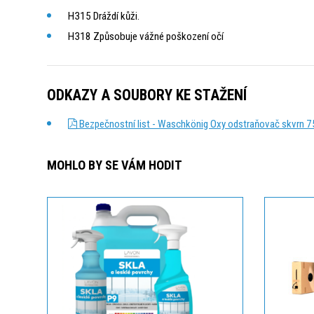
H315 Dráždí kůži.
H318 Způsobuje vážné poškození očí
ODKAZY A SOUBORY KE STAŽENÍ
Bezpečnostní list - Waschkönig Oxy odstraňovač skvrn 7
MOHLO BY SE VÁM HODIT