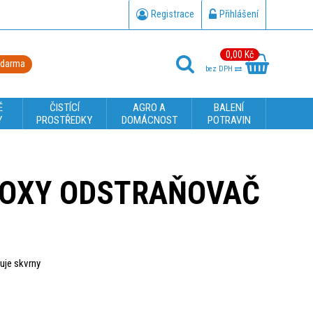
Registrace
Přihlášení
0,00 Kč
zdarma
bez DPH
É
ČISTÍCÍ
AGRO A
BALENÍ
Y
PROSTŘEDKY
DOMÁCNOST
POTRAVIN
 OXY ODSTRAŇOVAČ
uje skvrny