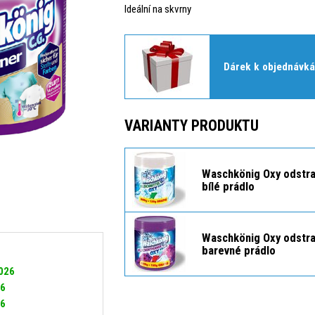
Ideální na skvrny
Dárek k objednávká
VARIANTY PRODUKTU
Waschkönig Oxy odstra
bílé prádlo
Waschkönig Oxy odstra
barevné prádlo
2026
26
26