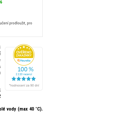
26
ení prodloužit, pro
i
í
e
a
u
k
2
plé vody (max 40 °C).