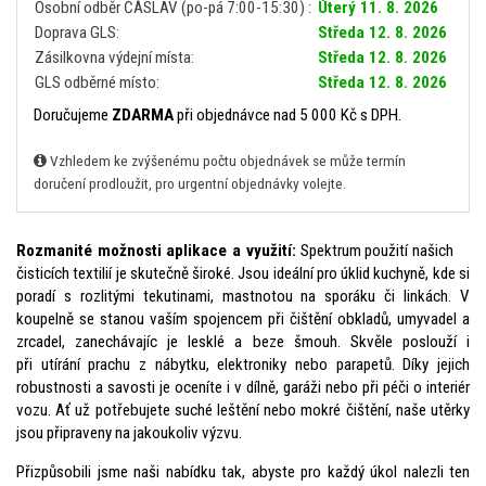
Osobní odběr ČÁSLAV (po-pá 7:00-15:30) :
Úterý 11. 8. 2026
Doprava GLS:
Středa 12. 8. 2026
Zásilkovna výdejní místa:
Středa 12. 8. 2026
GLS odběrné místo:
Středa 12. 8. 2026
Doručujeme
ZDARMA
při objednávce nad 5 000 Kč s DPH.
Vzhledem ke zvýšenému počtu objednávek se může termín
doručení prodloužit, pro urgentní objednávky volejte.
Rozmanité možnosti aplikace a využití:
Spektrum použití našich
čisticích textilií je skutečně široké. Jsou ideální pro úklid kuchyně, kde si
poradí s rozlitými tekutinami, mastnotou na sporáku či linkách. V
koupelně se stanou vaším spojencem při čištění obkladů, umyvadel a
zrcadel, zanechávajíc je lesklé a beze šmouh. Skvěle poslouží i
při utírání prachu z nábytku, elektroniky nebo parapetů. Díky jejich
robustnosti a savosti je oceníte i v dílně, garáži nebo při péči o interiér
vozu. Ať už potřebujete suché leštění nebo mokré čištění, naše utěrky
jsou připraveny na jakoukoliv výzvu.
Přizpůsobili jsme naši nabídku tak, abyste pro každý úkol nalezli ten