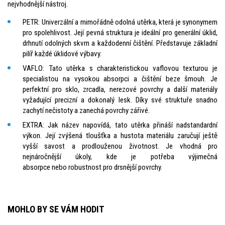
nejvhodnější nástroj.
PETR: Univerzální a mimořádně odolná utěrka, která je synonymem
pro spolehlivost. Její pevná struktura je ideální pro generální úklid,
drhnutí odolných skvrn a každodenní čištění. Představuje základní
pilíř každé úklidové výbavy.
VAFLO: Tato utěrka s charakteristickou vaflovou texturou je
specialistou na vysokou absorpci a čištění beze šmouh. Je
perfektní pro sklo, zrcadla, nerezové povrchy a další materiály
vyžadující precizní a dokonalý lesk. Díky své struktuře snadno
zachytí nečistoty a zanechá povrchy zářivé.
EXTRA: Jak název napovídá, tato utěrka přináší nadstandardní
výkon. Její zvýšená tloušťka a hustota materiálu zaručují ještě
vyšší savost a prodlouženou životnost. Je vhodná pro
nejnáročnější úkoly, kde je potřeba výjimečná
absorpce nebo robustnost pro drsnější povrchy.
MOHLO BY SE VÁM HODIT