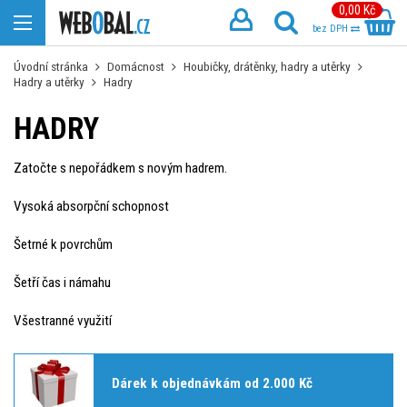
0,00 Kč
bez DPH
Úvodní stránka
Domácnost
Houbičky, drátěnky, hadry a utěrky
Hadry a utěrky
Hadry
HADRY
Zatočte s nepořádkem s novým hadrem.
Vysoká absorpční schopnost
Šetrné k povrchům
Šetří čas i námahu
Všestranné využití
Dárek k objednávkám od 2.000 Kč