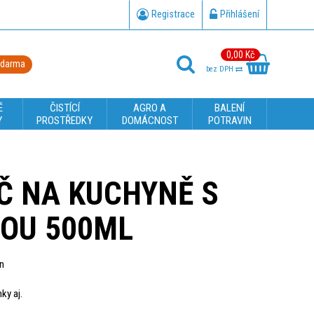
Registrace
Přihlášení
0,00 Kč
zdarma
bez DPH
É
ČISTÍCÍ
AGRO A
BALENÍ
Y
PROSTŘEDKY
DOMÁCNOST
POTRAVIN
Č NA KUCHYNĚ S
DOU 500ML
in
ky aj.