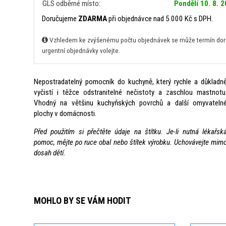
GLS odběrné místo:
Pondělí 10. 8. 
Doručujeme
ZDARMA
při objednávce nad 5 000 Kč s DPH.
Vzhledem ke zvýšenému počtu objednávek se může termín doruč
urgentní objednávky volejte.
Nepostradatelný pomocník do kuchyně, který rychle a důkladn
vyčistí i těžce odstranitelné nečistoty a zaschlou mastnotu
Vhodný na většinu kuchyňských povrchů a další omyvateln
plochy v domácnosti.
Před použitím si přečtěte údaje na štítku. Je-li nutná lékařsk
pomoc, mějte po ruce obal nebo štítek výrobku. Uchovávejte mim
dosah dětí.
MOHLO BY SE VÁM HODIT