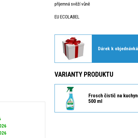
příjemná svěží vůně
EU ECOLABEL
Dárek k objednávká
VARIANTY PRODUKTU
Frosch čistič na kuchyn
500 ml
6
2026
2026