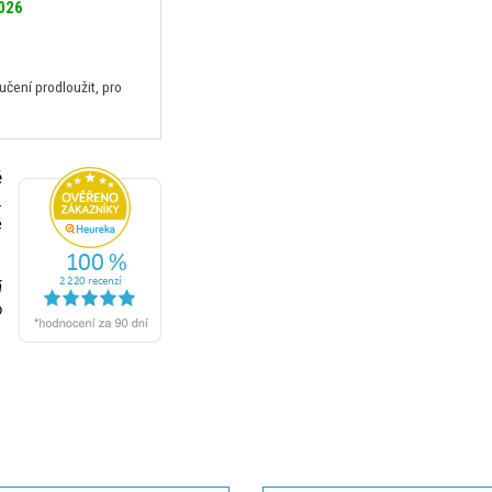
2026
ení prodloužit, pro
ě
.
é
á
o