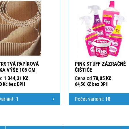
RSTVÁ PAPÍROVÁ
PINK STUFF ZÁZRAČNÉ
KA VÝŠE 105 CM
ČIŠTIČE
od
1 344,31 Kč
Cena od
78,05 Kč
00 Kč bez DPH
64,50 Kč bez DPH
variant:
1
Počet variant:
10