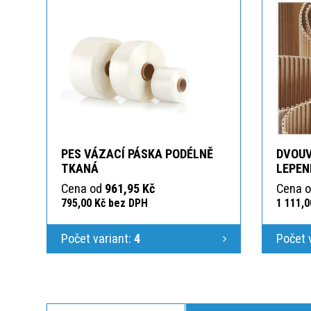
PES VÁZACÍ PÁSKA PODÉLNĚ
DVOUV
TKANÁ
LEPEN
Cena od
961,95 Kč
Cena 
795,00 Kč bez DPH
1 111,
Počet variant:
4
Počet 