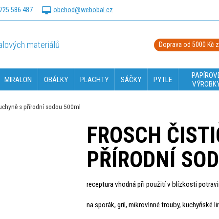
725 586 487
obchod@webobal.cz
lových materiálů
Doprava od 5000 Kč 
PAPÍROV
MIRALON
OBÁLKY
PLACHTY
SÁČKY
PYTLE
VÝROBK
kuchyně s přírodní sodou 500ml
FROSCH ČISTI
PŘÍRODNÍ SO
receptura vhodná při použití v blízkosti potrav
na sporák, gril, mikrovlnné trouby, kuchyňské lin