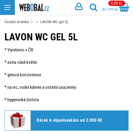
0,00 Kč
bez DPH
Úvodní stránka
LAVON WC gel 5L
LAVON WC GEL 5L
* Vyrobeno v ČR
* extra vůně květin
* gelová konzistence
* na rez, vodní kámen a ostatní usazeniny
* hygienická čistota
Dárek k objednávkám od 2.000 Kč