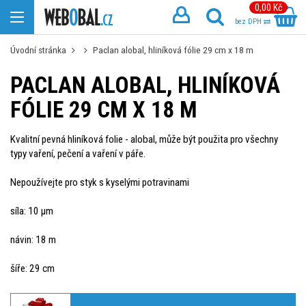
0,00 Kč
bez DPH
Úvodní stránka
Paclan alobal, hliníková fólie 29 cm x 18 m
PACLAN ALOBAL, HLINÍKOVÁ
FÓLIE 29 CM X 18 M
Kvalitní pevná hliníková folie - alobal, může být použita pro všechny
typy vaření, pečení a vaření v páře.
Nepoužívejte pro styk s kyselými potravinami
síla: 10 µm
návin: 18 m
šíře: 29 cm