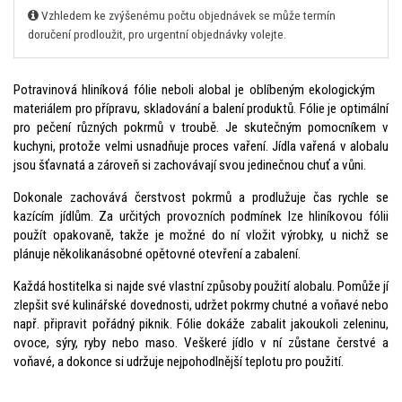
Vzhledem ke zvýšenému počtu objednávek se může termín
doručení prodloužit, pro urgentní objednávky volejte.
Potravinová hliníková fólie neboli alobal je oblíbeným ekologickým
materiálem pro přípravu, skladování a balení produktů. Fólie je optimální
pro pečení různých pokrmů v troubě. Je skutečným pomocníkem v
kuchyni, protože velmi usnadňuje proces vaření. Jídla vařená v alobalu
jsou šťavnatá a zároveň si zachovávají svou jedinečnou chuť a vůni.
Dokonale zachovává čerstvost pokrmů a prodlužuje čas rychle se
kazícím jídlům. Za určitých provozních podmínek lze hliníkovou fólii
použít opakovaně, takže je možné do ní vložit výrobky, u nichž se
plánuje několikanásobné opětovné otevření a zabalení.
Každá hostitelka si najde své vlastní způsoby použití alobalu. Pomůže jí
zlepšit své kulinářské dovednosti, udržet pokrmy chutné a voňavé nebo
např. připravit pořádný piknik. Fólie dokáže zabalit jakoukoli zeleninu,
ovoce, sýry, ryby nebo maso. Veškeré jídlo v ní zůstane čerstvé a
voňavé, a dokonce si udržuje nejpohodlnější teplotu pro použití.