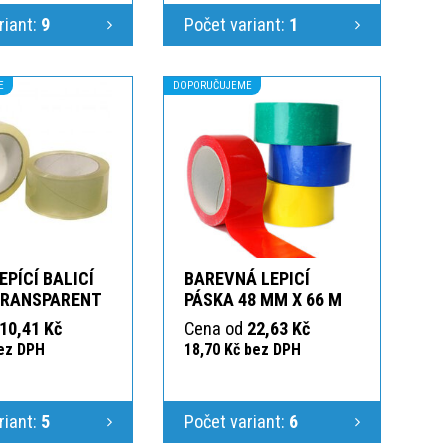
riant:
9
Počet variant:
1
E
DOPORUČUJEME
EPÍCÍ BALICÍ
BAREVNÁ LEPICÍ
TRANSPARENT
PÁSKA 48 MM X 66 M
10,41 Kč
Cena od
22,63 Kč
bez DPH
18,70 Kč bez DPH
riant:
5
Počet variant:
6