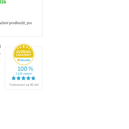
2026
ení prodloužit, pro
í
,
.