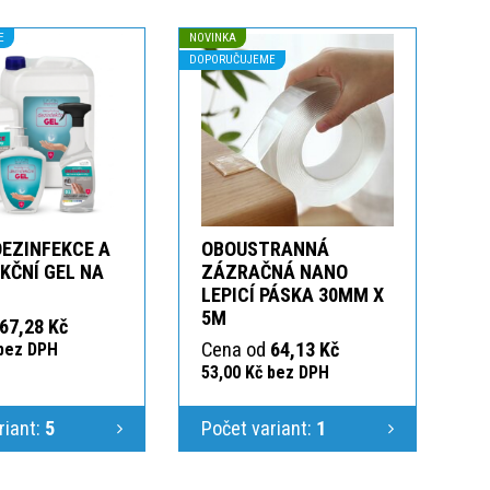
E
NOVINKA
DOPORUČUJEME
DEZINFEKCE A
OBOUSTRANNÁ
KČNÍ GEL NA
ZÁZRAČNÁ NANO
LEPICÍ PÁSKA 30MM X
5M
67,28 Kč
Cena od
64,13 Kč
 bez DPH
53,00 Kč bez DPH
riant:
5
Počet variant:
1