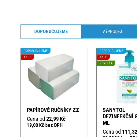
DOPORUČUJEME
VÝPRODEJ
DOPORUČUJEME
DOPORUČUJEME
AKCE
AKCE
NOVINKA
PAPÍROVÉ RUČNÍKY ZZ
SANYTOL
DEZINFEKČNÍ 
Cena od
22,99 Kč
ML
19,00 Kč bez DPH
Cena od
111,32