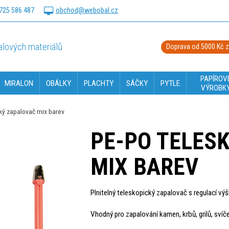
725 586 487
obchod@webobal.cz
lových materiálů
Doprava od 5000 Kč 
PAPÍROV
MIRALON
OBÁLKY
PLACHTY
SÁČKY
PYTLE
VÝROBK
ký zapalovač mix barev
PE-PO TELES
MIX BAREV
Plnitelný teleskopický zapalovač s regulací vý
Vhodný pro zapalování kamen, krbů, grilů, svíče