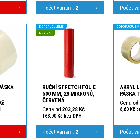
Počet variant:
2
Počet va
DOPORUČUJEME
DOPORUČUJEM
NOVINKA
 PÁSKA
RUČNÍ STRETCH FÓLIE
AKRYL L
T
500 MM, 23 MIKRONŮ,
PÁSKA 
ČERVENÁ
Kč
Cena od
Cena od
203,28 Kč
H
8,60 Kč 
168,00 Kč bez DPH
Počet variant:
2
Počet va