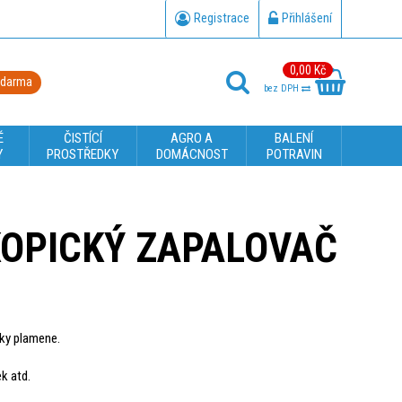
Registrace
Přihlášení
0,00 Kč
zdarma
bez DPH
É
ČISTÍCÍ
AGRO A
BALENÍ
Y
PROSTŘEDKY
DOMÁCNOST
POTRAVIN
KOPICKÝ ZAPALOVAČ
šky plamene.
k atd.