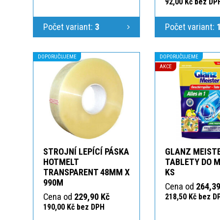
92,00 Kč bez DP
Počet variant:
3
Počet variant:
DOPORUČUJEME
DOPORUČUJEME
AKCE
STROJNÍ LEPÍCÍ PÁSKA
GLANZ MEIST
HOTMELT
TABLETY DO M
TRANSPARENT 48MM X
KS
990M
Cena od
264,39
Cena od
229,90 Kč
218,50 Kč bez D
190,00 Kč bez DPH