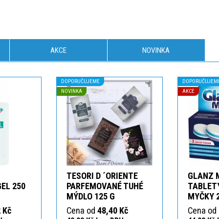
AKCE
NOVINKA
DOPORUČUJEME
DOPORUČUJEM
NOVINKA
AKCE
TESORI D ´ORIENTE
GLANZ 
GEL 250
PARFEMOVANÉ TUHÉ
TABLETY
MÝDLO 125 G
MYČKY 
 Kč
Cena od
48,40 Kč
Cena od