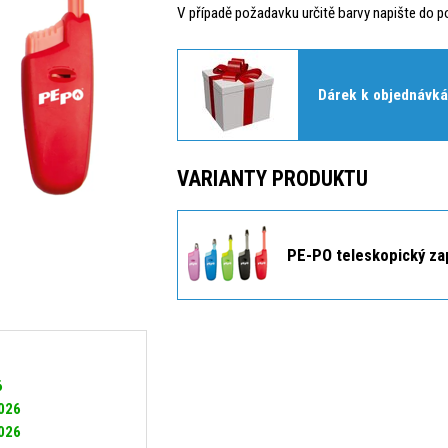
V případě požadavku určitě barvy napište do p
Dárek k objednávká
VARIANTY PRODUKTU
PE-PO teleskopický za
6
2026
2026