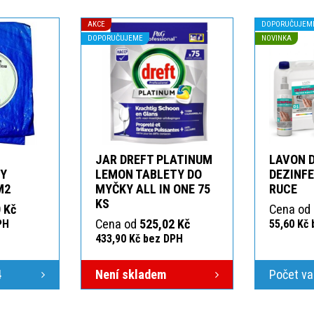
AKCE
DOPORUČUJEM
DOPORUČUJEME
NOVINKA
JAR DREFT PLATINUM
LAVON 
KY
LEMON TABLETY DO
DEZINFE
M2
MYČKY ALL IN ONE 75
RUCE
KS
 Kč
Cena od
Cena od
525,02 Kč
PH
55,60 Kč
433,90 Kč bez DPH
4
Není skladem
Počet va