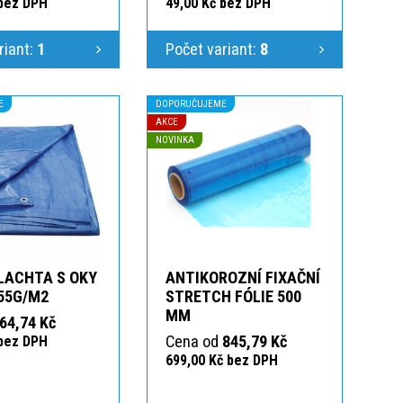
 bez DPH
49,00 Kč bez DPH
riant:
1
Počet variant:
8
E
DOPORUČUJEME
AKCE
NOVINKA
LACHTA S OKY
ANTIKOROZNÍ FIXAČNÍ
55G/M2
STRETCH FÓLIE 500
MM
64,74 Kč
Cena od
845,79 Kč
 bez DPH
699,00 Kč bez DPH