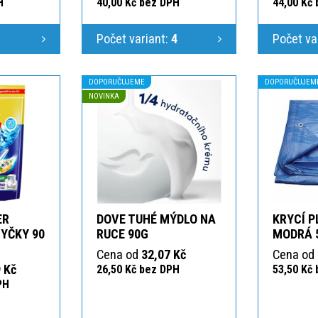
H
40,00 Kč bez DPH
44,00 Kč
1
Počet variant:
4
Počet va
DOPORUČUJEME
DOPORUČUJEM
NOVINKA
ER
DOVE TUHÉ MÝDLO NA
KRYCÍ P
YČKY 90
RUCE 90G
MODRÁ 
Cena od
32,07 Kč
Cena od
 Kč
26,50 Kč bez DPH
53,50 Kč
PH