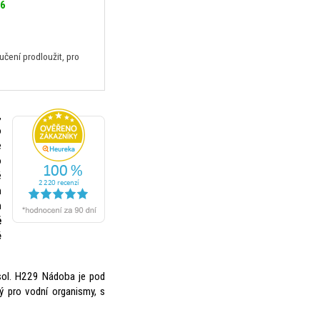
26
ení prodloužit, pro
,
o
e
o
é
m
m
ě
é
sol. H229 Nádoba je pod
ý pro vodní organismy, s