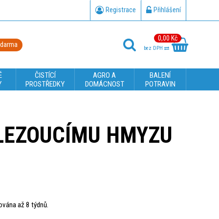
Registrace
Přihlášení
0,00 Kč
zdarma
bez DPH
É
ČISTÍCÍ
AGRO A
BALENÍ
Y
PROSTŘEDKY
DOMÁCNOST
POTRAVIN
 LEZOUCÍMU HMYZU
ována až 8 týdnů.