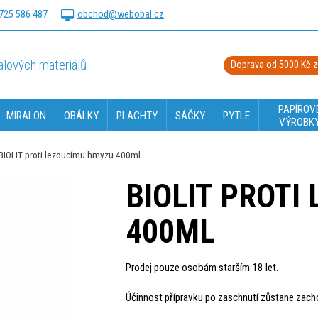
725 586 487
obchod@webobal.cz
lových materiálů
Doprava od 5000 Kč 
PAPÍROV
MIRALON
OBÁLKY
PLACHTY
SÁČKY
PYTLE
VÝROBK
BIOLIT proti lezoucímu hmyzu 400ml
BIOLIT PROTI
400ML
Prodej pouze osobám starším 18 let.
Účinnost přípravku po zaschnutí zůstane zach