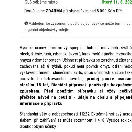
GLS odběrné místo:
Úterý 11. 8. 20
Doručujeme
ZDARMA
při objednávce nad 5 000 Kč s DPH.
Vzhledem ke zvýšenému počtu objednávek se může termín doruč
urgentní objednávky volejte.
Vysoce účinný prostorový sprej na hubení mravenců, švábů
blech, štěnic, rusů, rybenek, škvorů, larev molů a jiného lezoucíh
hmyzu v domácnostech. Účinnost přípravku po zaschnutí zůstan
zachována až 8 týdnů, pokud není povrch omyt, otřen neb
vystaven přímému slunečnímu svitu, dobu účinnosti snižuje tak
pórovitost ošetřovaného povrchu,
prodej pouze osobá
starším 18 let, Biocidní přípravek používejte bezpečný
způsobem. Před použitím přípravku si vždy pečliv
přečtěte návod na použití - údaje na obalu a připojen
informace o přípravku.
Standardní věty o nebezpečnosti: H222 Extrémně hořlavý aero
tlakem: při zahřívání se může roztrhnout. H410 Vysoce toxick
dlouhodobými účinky.