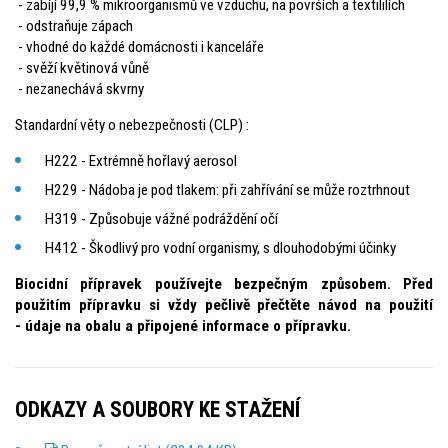
- zabíjí 99,9 % mikroorganismů ve vzduchu, na površích a textililích
- odstraňuje zápach
- vhodné do každé domácnosti i kanceláře
- svěží květinová vůně
- nezanechává skvrny
Standardní věty o nebezpečnosti (CLP) :
H222 - Extrémně hořlavý aerosol
H229 - Nádoba je pod tlakem: při zahřívání se může roztrhnout
H319 - Způsobuje vážné podráždění očí
H412 - Škodlivý pro vodní organismy, s dlouhodobými účinky
Biocidní přípravek používejte bezpečným způsobem. Před
použitím přípravku si vždy pečlivě přečtěte návod na použití
- údaje na obalu a připojené informace o přípravku.
ODKAZY A SOUBORY KE STAŽENÍ