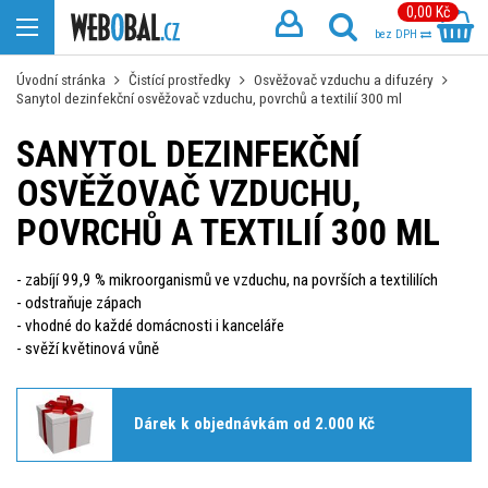
0,00 Kč
bez DPH
Úvodní stránka
Čistící prostředky
Osvěžovač vzduchu a difuzéry
Sanytol dezinfekční osvěžovač vzduchu, povrchů a textilií 300 ml
SANYTOL DEZINFEKČNÍ
OSVĚŽOVAČ VZDUCHU,
POVRCHŮ A TEXTILIÍ 300 ML
- zabíjí 99,9 % mikroorganismů ve vzduchu, na površích a textililích
- odstraňuje zápach
- vhodné do každé domácnosti i kanceláře
- svěží květinová vůně
Dárek k objednávkám od 2.000 Kč