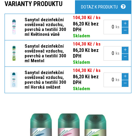
VARIANTY PRODUKTU
DOTAZ K PRODUKTU
104,30 Kč / ks
Sanytol dezinfekční
86,20 Kč bez
osvěžovač vzduchu,
ks
povrchů a textilií 300
DPH
ml Květinová vůně
Skladem
104,30 Kč / ks
Sanytol dezinfekční
86,20 Kč bez
osvěžovač vzduchu,
ks
povrchů a textilií 300
DPH
ml Mentol
Skladem
104,30 Kč / ks
Sanytol dezinfekční
86,20 Kč bez
osvěžovač vzduchu,
ks
povrchů a textilií 300
DPH
ml Horská svěžest
Skladem