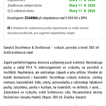
Zásilkovna výdejní místa:
Úterý 11. 8. 2026
GLS odběrné místo:
Úterý 11. 8. 2026
Doručujeme
ZDARMA
při objednávce nad 5 000 Kč s DPH.
Vzhledem ke zvýšenému počtu objednávek se může termín
doručení prodloužit, pro urgentní objednávky volejte.
Sanytol Dezinfekce & Osvěžovač - vzduch, povrchy a textil 300 ml
Svěží květinová vůně
Zajistí perfektní hygienu domova a příjemný pocit svěžesti. Neutralizuje
pachy a zabíjí 99,9 % mikroorganismů ve vzduchu, na površích a
textililích. Nepřekrývá, ale odstraňuje zápach a jeho příčiny. Vhodné do
každé domácnosti i kanceláře. Dezinfikuje vzduch, koberce, závěsy,
matrace, kancelářské židle, rolety, autosedačky a odstraňuje tabákové
pachy, zatuchlinu, pachy v kuchyni, na toaletách, ve skříních, v autě,.....
Zanechává ve vzduchu svěží květinovou vůni. Nezanechává skvrny.
Složení bez obsahu ftalátů. Objem: 300 ml. Značka: Sanytol.