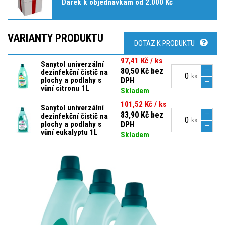
Dárek k objednávkám od 2.000 Kč
VARIANTY PRODUKTU
DOTAZ K PRODUKTU
97,41 Kč / ks
Sanytol univerzální
80,50 Kč bez
dezinfekční čistič na
ks
plochy a podlahy s
DPH
vůní citronu 1L
Skladem
101,52 Kč / ks
Sanytol univerzální
83,90 Kč bez
dezinfekční čistič na
ks
plochy a podlahy s
DPH
vůní eukalyptu 1L
Skladem