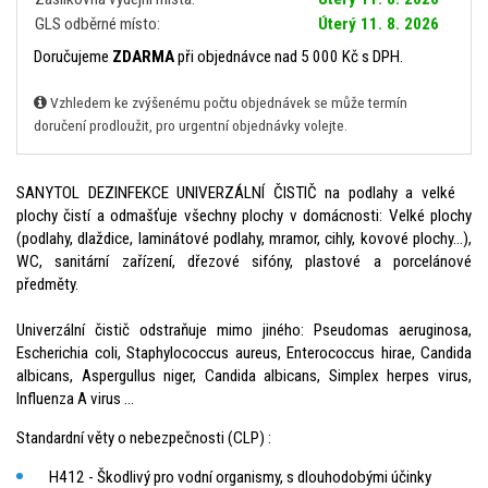
GLS odběrné místo:
Úterý 11. 8. 2026
Doručujeme
ZDARMA
při objednávce nad 5 000 Kč s DPH.
Vzhledem ke zvýšenému počtu objednávek se může termín
doručení prodloužit, pro urgentní objednávky volejte.
SANYTOL DEZINFEKCE UNIVERZÁLNÍ ČISTIČ na podlahy a velké
plochy čistí a odmašťuje všechny plochy v domácnosti: Velké plochy
(podlahy, dlaždice, laminátové podlahy, mramor, cihly, kovové plochy…),
WC, sanitární zařízení, dřezové sifóny, plastové a porcelánové
předměty.
Univerzální čistič odstraňuje mimo jiného: Pseudomas aeruginosa,
Escherichia coli, Staphylococcus aureus, Enterococcus hirae, Candida
albicans, Aspergullus niger, Candida albicans, Simplex herpes virus,
Influenza A virus ...
Standardní věty o nebezpečnosti (CLP) :
H412 - Škodlivý pro vodní organismy, s dlouhodobými účinky