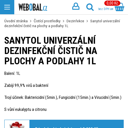
0,00 Kč
bez DPH
Úvodní stránka
Čistící prostředky
Dezinfekce
Sanytol univerzální
dezinfekční čistič na plochy a podlahy 1L
SANYTOL UNIVERZÁLNÍ
DEZINFEKČNÍ ČISTIČ NA
PLOCHY A PODLAHY 1L
Balení: 1L
Zabíjí 99,9% virů a bakterií
Trojí účinek: Baktericidní (5min.), Fungicidní (15min.) a Virucidní (5min.)
S vůní eukalyptu a citronu