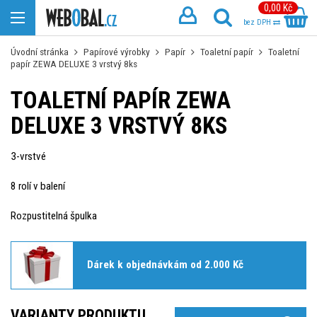
0,00 Kč
bez DPH
Úvodní stránka
Papírové výrobky
Papír
Toaletní papír
Toaletní
papír ZEWA DELUXE 3 vrstvý 8ks
TOALETNÍ PAPÍR ZEWA
DELUXE 3 VRSTVÝ 8KS
3-vrstvé
8 rolí v balení
Rozpustitelná špulka
Dárek k objednávkám od 2.000 Kč
VARIANTY PRODUKTU