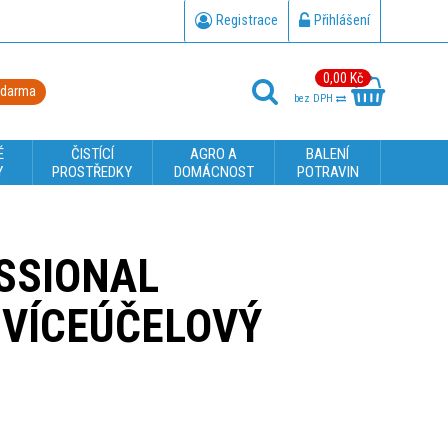
Registrace
Přihlášení
0,00 Kč
zdarma
bez DPH
É
ČISTÍCÍ
AGRO A
BALENÍ
Y
PROSTŘEDKY
DOMÁCNOST
POTRAVIN
SSIONAL
VÍCEÚČELOVÝ