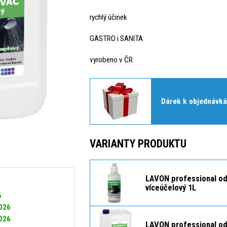
rychlý účinek
GASTRO i SANITA
vyrobeno v ČR
Dárek k objednávká
VARIANTY PRODUKTU
LAVON professional o
víceúčelový 1L
6
2026
2026
LAVON professional o