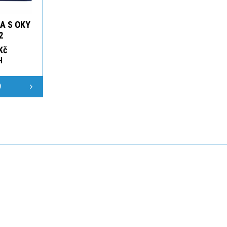
A S OKY
2
Kč
H
9