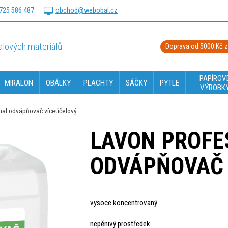
725 586 487
obchod@webobal.cz
lových materiálů
Doprava od 5000 Kč 
PAPÍROV
MIRALON
OBÁLKY
PLACHTY
SÁČKY
PYTLE
VÝROBK
al odvápňovač víceúčelový
LAVON PROFE
ODVÁPŇOVAČ 
vysoce koncentrovaný
nepěnivý prostředek