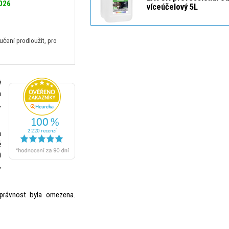
2026
víceúčelový 5L
ení prodloužit, pro
ý
h
,
a
ě
i
,
právnost byla omezena.