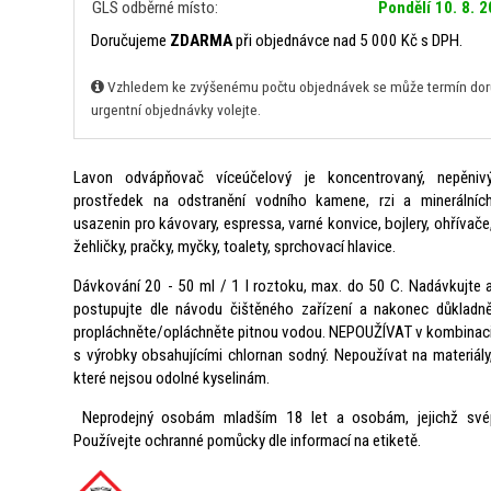
GLS odběrné místo:
Pondělí 10. 8. 
Doručujeme
ZDARMA
při objednávce nad 5 000 Kč s DPH.
Vzhledem ke zvýšenému počtu objednávek se může termín doruč
urgentní objednávky volejte.
Lavon odvápňovač víceúčelový je koncentrovaný, nepěniv
prostředek na odstranění vodního kamene, rzi a minerálníc
usazenin pro kávovary, espressa, varné konvice, bojlery, ohřívače
žehličky, pračky, myčky, toalety, sprchovací hlavice.
Dávkování 20 - 50 ml / 1 l roztoku, max. do 50 C. Nadávkujte 
postupujte dle návodu čištěného zařízení a nakonec důkladn
propláchněte/opláchněte pitnou vodou. NEPOUŽÍVAT v kombinac
s výrobky obsahujícími chlornan sodný. Nepoužívat na materiály
které nejsou odolné kyselinám.
Neprodejný osobám mladším 18 let a osobám, jejichž své
Používejte ochranné pomůcky dle informací na etiketě.