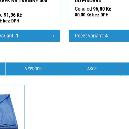
AVEK NA TKANINY 500
DO PISOÁRU
Cena od
96,80 Kč
od
91,36 Kč
80,00 Kč bez DPH
Kč bez DPH
variant:
1
Počet variant:
4
VÝPRODEJ
AKCE