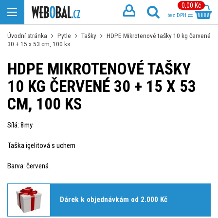
0,00 Kč
bez DPH
Úvodní stránka
Pytle
Tašky
HDPE Mikrotenové tašky 10 kg červené
30 + 15 x 53 cm, 100 ks
HDPE MIKROTENOVÉ TAŠKY
10 KG ČERVENÉ 30 + 15 X 53
CM, 100 KS
Sílá: 8my
Taška igelitová s uchem
Barva: červená
Dárek k objednávkám od 2.000 Kč