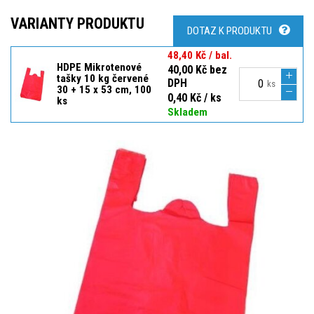
VARIANTY PRODUKTU
DOTAZ K PRODUKTU
48,40 Kč / bal.
HDPE Mikrotenové
40,00 Kč bez
tašky 10 kg červené
DPH
ks
30 + 15 x 53 cm, 100
0,40 Kč / ks
ks
Skladem